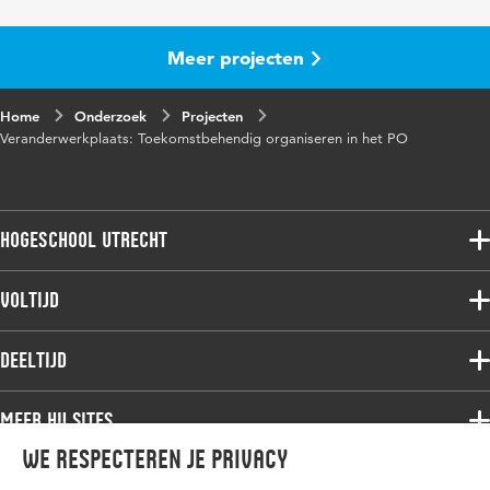
Meer projecten
Home
Onderzoek
Projecten
Veranderwerkplaats: Toekomstbehendig organiseren in het PO
Hogeschool Utrecht
Voltijdopleidingen
Voltijd
Deeltijdopleidingen
Associate degree
Deeltijd
Onderzoek
Bachelor
Samenwerken
Associate degree
Meer HU sites
Master
Over de HU
Bachelor
We respecteren je privacy
Studiekeuze voltijd
HU International
Werken bij de HU
Post-bachelor