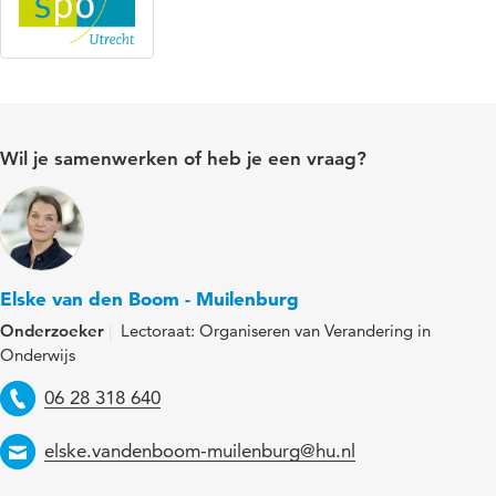
Wil je samenwerken of heb je een vraag?
Elske van den Boom - Muilenburg
Onderzoeker
Lectoraat: Organiseren van Verandering in
Onderwijs
Telefoon
06 28 318 640
Email
elske.vandenboom-muilenburg@hu.nl