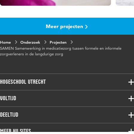
Meer projecten
Home
Onderzoek
Projecten
SAMEN Samenwerking in medicatiezorg tussen formele en informele
zorgverleners in de langdurige zorg
Hogeschool Utrecht
Voltijdopleidingen
Voltijd
Deeltijdopleidingen
Associate degree
Deeltijd
Onderzoek
Bachelor
Samenwerken
Associate degree
Meer HU sites
Master