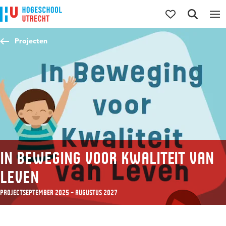
Direct naar de inhoud
Direct naar de hoofdnavigatie
Direct naar de zoekfunctie
Projecten
In Beweging voor Kwaliteit van
Leven
Project
september 2025 – augustus 2027