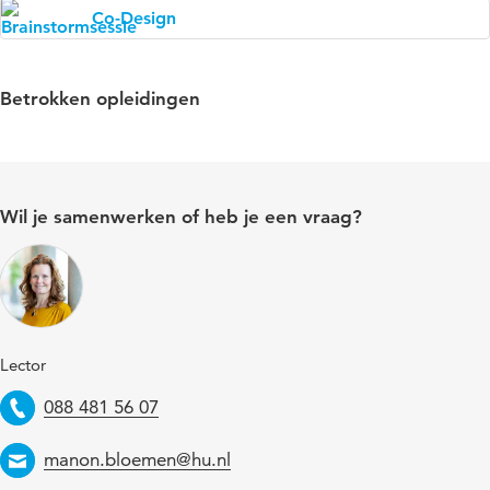
Co-Design
Betrokken opleidingen
Wil je samenwerken of heb je een vraag?
Lector
Telefoon
088 481 56 07
Email
manon.bloemen@hu.nl