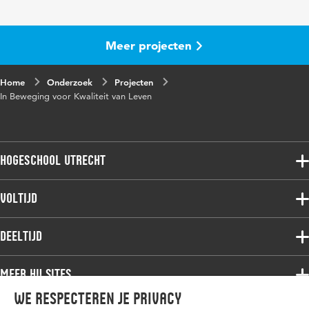
Meer projecten
Home
Onderzoek
Projecten
In Beweging voor Kwaliteit van Leven
Hogeschool Utrecht
Voltijdopleidingen
Voltijd
Deeltijdopleidingen
Associate degree
Deeltijd
Onderzoek
Bachelor
Samenwerken
Associate degree
Meer HU sites
Master
Over de HU
Bachelor
We respecteren je privacy
Studiekeuze voltijd
HU International
Werken bij de HU