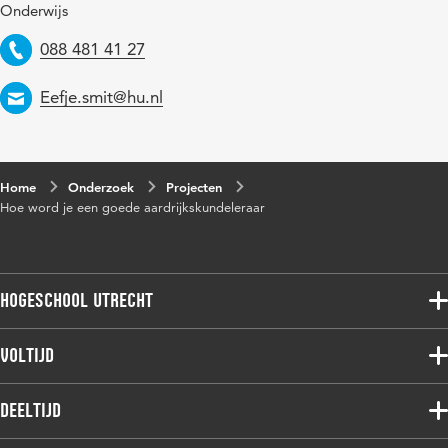
Onderwijs
Telefoon
088 481 41 27
Email
Eefje.smit@hu.nl
Home
Onderzoek
Projecten
Hoe word je een goede aardrijkskundeleraar
Hogeschool Utrecht
Voltijdopleidingen
Voltijd
Deeltijdopleidingen
Associate degree
Deeltijd
Onderzoek
Bachelor
Samenwerken