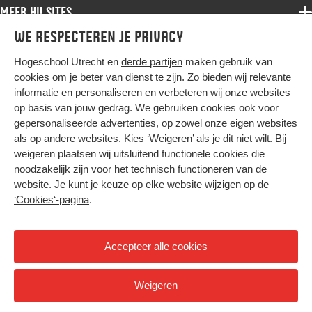
Associate degree
Meer HU sites
Master
Over de HU
Bachelor
We respecteren je privacy
Studiekeuze voltijd
HU International
Werken bij de HU
Post-bachelor
Hogeschool Utrecht en
derde partijen
maken gebruik van
Hier komt alles samen
HU Bibliotheek
Contact
Master
cookies om je beter van dienst te zijn. Zo bieden wij relevante
HU Ontwikkelt
informatie en personaliseren en verbeteren wij onze websites
Post-master
op basis van jouw gedrag. We gebruiken cookies ook voor
Duurzame HU
Studiekeuze deeltijd
gepersonaliseerde advertenties, op zowel onze eigen websites
Intranet
als op andere websites. Kies ‘Weigeren’ als je dit niet wilt. Bij
Colofon
weigeren plaatsen wij uitsluitend functionele cookies die
Trajectum
noodzakelijk zijn voor het technisch functioneren van de
Privacy
website. Je kunt je keuze op elke website wijzigen op de
Cookies
‘Cookies‘-pagina
.
Inkoop
Nieuwsbrief
Accepteer alle cookies
Hoog contrast
Weigeren
© 2026 Hogeschool Utrecht