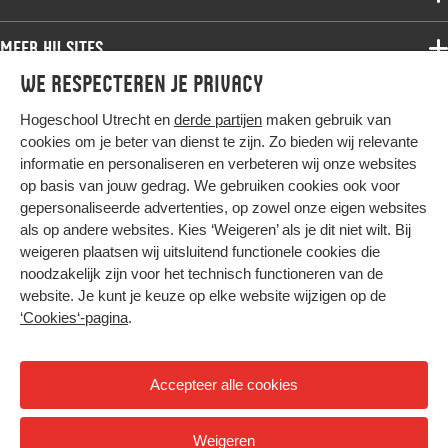
Bachelor
Samenwerken
Associate degree
Meer HU sites
Master
Over de HU
Bachelor
We respecteren je privacy
Studiekeuze voltijd
HU International
Werken bij de HU
Post-bachelor
Hogeschool Utrecht en
derde partijen
maken gebruik van
Hier komt alles samen
HU Bibliotheek
Contact
Master
cookies om je beter van dienst te zijn. Zo bieden wij relevante
HU Ontwikkelt
informatie en personaliseren en verbeteren wij onze websites
Post-master
op basis van jouw gedrag. We gebruiken cookies ook voor
Duurzame HU
Studiekeuze deeltijd
gepersonaliseerde advertenties, op zowel onze eigen websites
Intranet
als op andere websites. Kies ‘Weigeren’ als je dit niet wilt. Bij
Colofon
weigeren plaatsen wij uitsluitend functionele cookies die
Trajectum
noodzakelijk zijn voor het technisch functioneren van de
Privacy
website. Je kunt je keuze op elke website wijzigen op de
Cookies
‘Cookies‘-pagina
.
Inkoop
Nieuwsbrief
Accepteer alle cookies
Hoog contrast
Weigeren