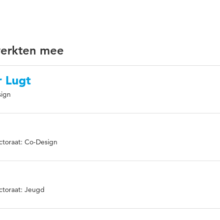
werkten mee
 Lugt
sign
ctoraat: Co-Design
ctoraat: Jeugd