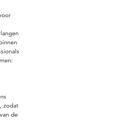
voor
rlangen
 binnen
sionals
rmen:
ens
, zodat
 van de