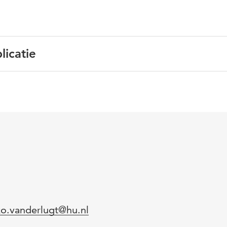
licatie
ands
thodieken, sociale innovaties, jeugddomein
l
o.vanderlugt@hu.nl