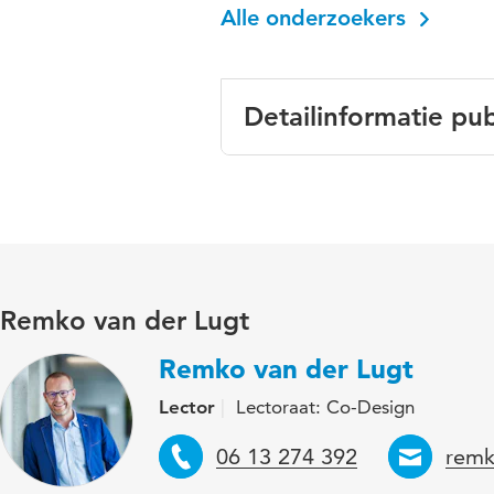
Alle onderzoekers
Detailinformatie pub
Taal
Nederl
Trefwoorden
spelme
Remko van der Lugt
Remko van der Lugt
Lector
Lectoraat: Co-Design
Telefoon
Emai
06 13 274 392
remk