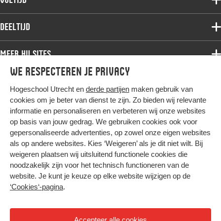
Deeltijdopleidingen
Associate degree
Deeltijd
Onderzoek
Bachelor
Samenwerken
Associate degree
Meer HU sites
Master
Over de HU
Bachelor
We respecteren je privacy
Studiekeuze voltijd
HU International
Werken bij de HU
Post-bachelor
Hogeschool Utrecht en
derde partijen
maken gebruik van
Hier komt alles samen
HU Bibliotheek
Contact
Master
cookies om je beter van dienst te zijn. Zo bieden wij relevante
HU Ontwikkelt
informatie en personaliseren en verbeteren wij onze websites
Post-master
op basis van jouw gedrag. We gebruiken cookies ook voor
Duurzame HU
Studiekeuze deeltijd
gepersonaliseerde advertenties, op zowel onze eigen websites
Intranet
als op andere websites. Kies ‘Weigeren’ als je dit niet wilt. Bij
Colofon
weigeren plaatsen wij uitsluitend functionele cookies die
Trajectum
noodzakelijk zijn voor het technisch functioneren van de
Privacy
website. Je kunt je keuze op elke website wijzigen op de
Cookies
‘Cookies‘-pagina
.
Inkoop
Nieuwsbrief
Accepteer alle cookies