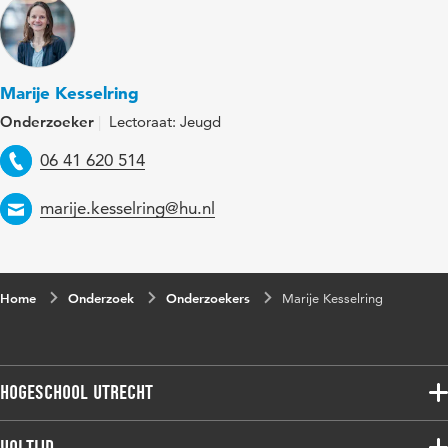
Marije Kesselring
Onderzoeker
Lectoraat: Jeugd
Telefoon
06 41 620 514
Email
marije.kesselring@hu.nl
Home
Onderzoek
Onderzoekers
Marije Kesselring
Hogeschool Utrecht
Voltijdopleidingen
Voltijd