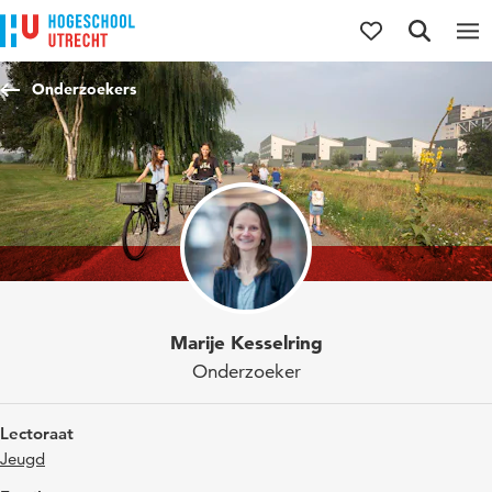
Direct naar de inhoud
Direct naar de hoofdnavigatie
Direct naar de zoekfunctie
Onderzoekers
Marije Kesselring
Onderzoeker
Lectoraat
Jeugd