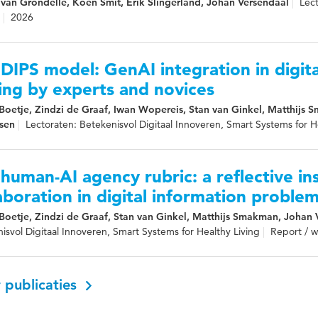
van Grondelle, Koen Smit, Erik Slingerland, Johan Versendaal
Lect
2026
DIPS model: GenAI integration in digit
ing by experts and novices
Boetje, Zindzi de Graaf, Iwan Wopereis, Stan van Ginkel, Matthijs 
sen
Lectoraten: Betekenisvol Digitaal Innoveren, Smart Systems for H
human-AI agency rubric: a reflective i
aboration in digital information problem
Boetje, Zindzi de Graaf, Stan van Ginkel, Matthijs Smakman, Johan 
isvol Digitaal Innoveren, Smart Systems for Healthy Living
Report / 
 publicaties