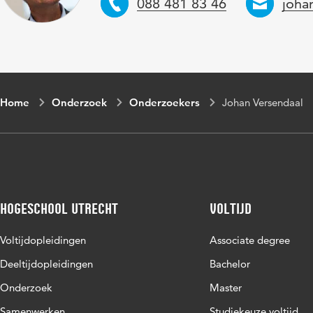
Telefoon
Emai
088 481 83 46
joha
Home
Onderzoek
Onderzoekers
Johan Versendaal
Hogeschool Utrecht
Voltijd
Voltijdopleidingen
Associate degree
Deeltijdopleidingen
Bachelor
Onderzoek
Master
Samenwerken
Studiekeuze voltijd