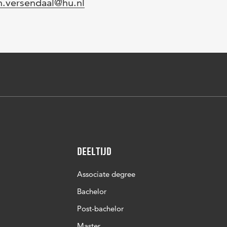
l
n.versendaal@hu.nl
Deeltijd
Associate degree
Bachelor
Post-bachelor
Master