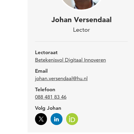
Prof
Johan Versendaal
de H
Lector
In j
busi
Lectoraat
Betekenisvol Digitaal Innoveren
Joha
Email
johan.versendaal@hu.nl
ontw
1997 
Telefoon
werd 
088 481 83 46
2002 
Volg Johan
Infor
Johan