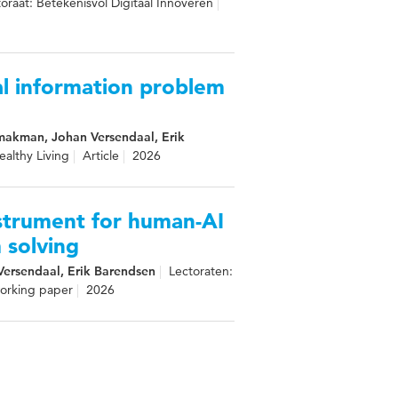
oraat: Betekenisvol Digitaal Innoveren
al information problem
Smakman, Johan Versendaal, Erik
ealthy Living
Article
2026
nstrument for human-AI
 solving
Versendaal, Erik Barendsen
Lectoraten:
working paper
2026