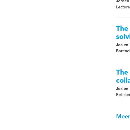
Jeroen 
Lecture
The 
solv
Josien 
Barend
The 
coll
Josien 
Beteken
Meer