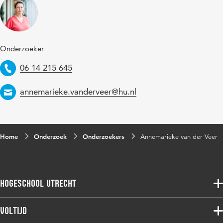
Onderzoeker
Telefoon
06 14 215 645
Email
annemarieke.vanderveer@hu.nl
Home
Onderzoek
Onderzoekers
Annemarieke van der Veer
Hogeschool Utrecht
Voltijdopleidingen
Voltijd
Deeltijdopleidingen