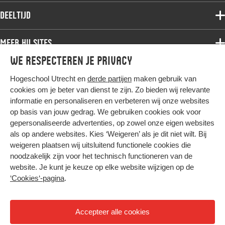
Associate degree
Deeltijd
Onderzoek
Bachelor
Samenwerken
Associate degree
Meer HU sites
Master
Over de HU
Bachelor
We respecteren je privacy
Studiekeuze voltijd
HU International
Werken bij de HU
Post-bachelor
Hogeschool Utrecht en
derde partijen
maken gebruik van
Hier komt alles samen
HU Bibliotheek
Contact
Master
cookies om je beter van dienst te zijn. Zo bieden wij relevante
HU Ontwikkelt
informatie en personaliseren en verbeteren wij onze websites
Post-master
op basis van jouw gedrag. We gebruiken cookies ook voor
Duurzame HU
Studiekeuze deeltijd
gepersonaliseerde advertenties, op zowel onze eigen websites
Intranet
als op andere websites. Kies ‘Weigeren’ als je dit niet wilt. Bij
Colofon
weigeren plaatsen wij uitsluitend functionele cookies die
Trajectum
noodzakelijk zijn voor het technisch functioneren van de
Privacy
website. Je kunt je keuze op elke website wijzigen op de
Cookies
‘Cookies‘-pagina
.
Inkoop
Nieuwsbrief
Accepteer alle cookies