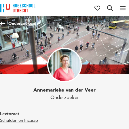
Direct naar de inhoud
Direct naar de hoofdnavigatie
Direct naar de zoekfunctie
Onderzoekers
Annemarieke van der Veer
Onderzoeker
Lectoraat
Schulden en Incasso