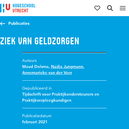
Direct naar de inhoud
Direct naar de hoofdnavigatie
Direct naar de zoekfunctie
Publicaties
Ziek van geldzorgen
Auteurs
Maud Dolsma
,
Nadja Jungmann
,
Annemarieke van der Veer
Gepubliceerd in
Tijdschrift voor Praktijkondersteuners en
Praktijkverpleegkundigen
Publicatiedatum
februari 2021