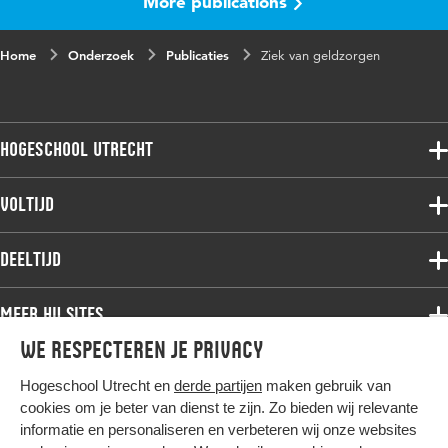
More publications
Gepubliceerd
Tijdschrift voor Praktijkondersteuners en
in
Praktijkverpleegkundigen
Home
Onderzoek
Publicaties
Ziek van geldzorgen
Jaar en
16 1
volume
Trefwoorden
schulden, covid-19, schulden en
Hogeschool Utrecht
gezondheidsklachten,
gezondheidsklachten, geldproblemen,
Voltijdopleidingen
Voltijd
geldzorgen, interventie
Deeltijdopleidingen
Associate degree
Paginabereik
20-23
Deeltijd
Onderzoek
Bachelor
Samenwerken
Associate degree
Meer HU sites
Master
Over de HU
Bachelor
We respecteren je privacy
Studiekeuze voltijd
HU International
Werken bij de HU
Post-bachelor
Hogeschool Utrecht en
derde partijen
maken gebruik van
Hier komt alles samen
HU Bibliotheek
Contact
Master
cookies om je beter van dienst te zijn. Zo bieden wij relevante
HU Ontwikkelt
informatie en personaliseren en verbeteren wij onze websites
Post-master