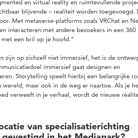
mented en virtual reality en ruimtevullende projec
chtbaar blijvende – realiteit worden toegevoegd. 
voor. Met metaverse-platforms zoals VRChat en N
 en interacteren met andere bezoekers in een 360
zit met een bril op je hoofd.”
 zijn op zichzelf niet immersief, het is de ontwer
mmunicatiedoel immersief gaat designen en
en. Storytelling speelt hierbij een belangrijke ro
le wereld, maar ook in de weg er naartoe. Als je h
ed verweeft in je verhaal, wordt de nieuwe realit
catie van specialisatierichting
 gevestigd in het Mediapark?