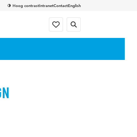
Hoog contrast
Intranet
Contact
English
gn