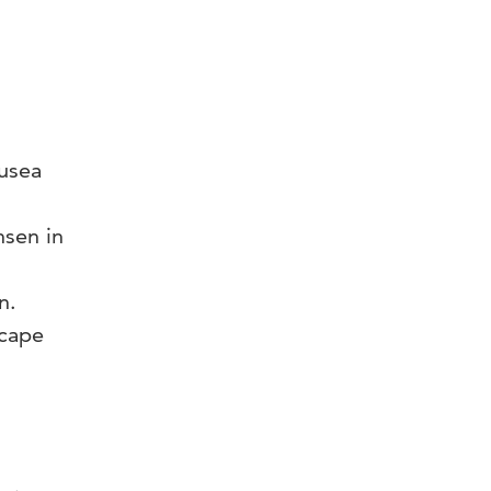
musea
nsen in
n.
scape