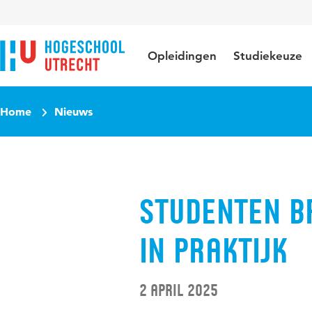
Direct naar de inhoud
Direct naar de hoofdnavigatie
Direct naar de zoekfunctie
Opleidingen
Studiekeuze
Home
Nieuws
Studenten b
in praktijk
2 april 2025