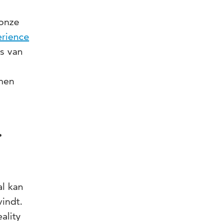
 onze
erience
s van
nen
.
al kan
vindt.
ality