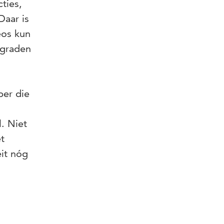
ties,
Daar is
eos kun
 graden
per die
l. Niet
et
eit nóg