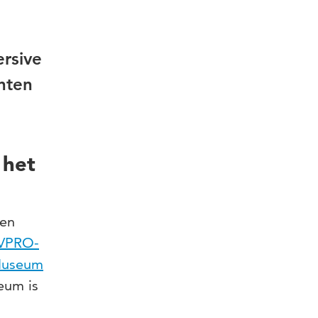
ersive
nten
 het
 en
VPRO-
useum
seum is