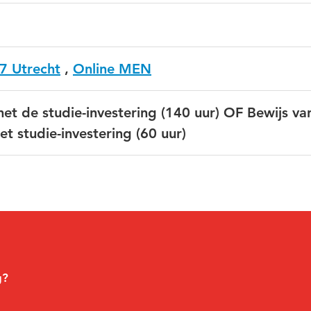
7 Utrecht
,
Online MEN
met de studie-investering (140 uur) OF Bewijs va
 studie-investering (60 uur)
g?