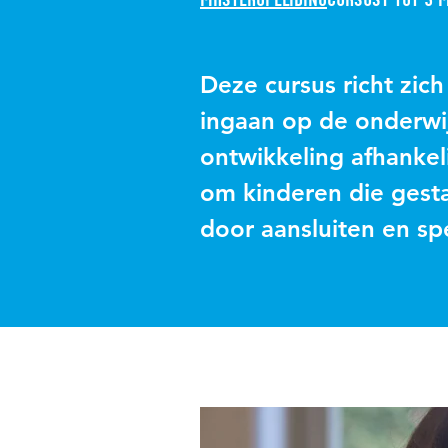
Deze cursus richt zich
ingaan op de onderwi
ontwikkeling afhankeli
om kinderen die gesta
door aansluiten en sp