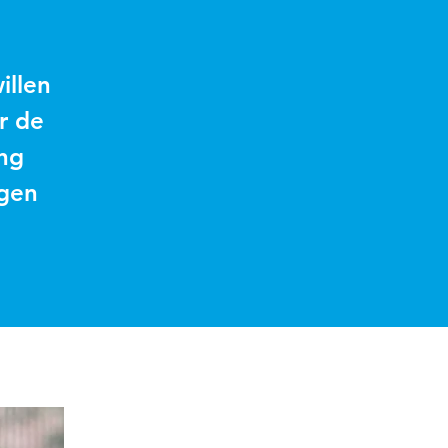
illen
r de
ing
jgen