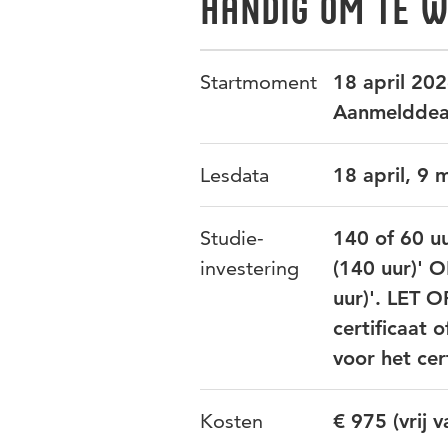
Handig om te 
Startmoment
18 april 20
Aanmelddead
Lesdata
18 april, 9 
Studie-
140 of 60 uu
investering
(140 uur)' O
uur)'. LET OP
certificaat 
voor het cer
Kosten
€ 975 (vrij 