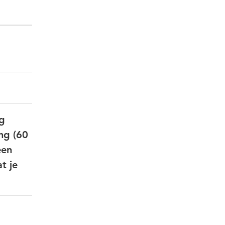
ng
ng (60
een
t je