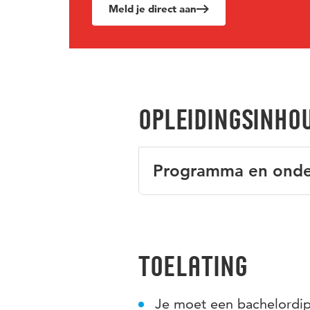
Meld je direct aan
Opleidingsinho
Programma en onde
We bieden verdieping door th
spelobservaties en vervolgens
spel te ondersteunen.
Toelating
Betekenisvol spel wordt gezie
raakt vele ontwikkelingsgebie
taalontwikkeling en de emotio
Je moet een bachelordi