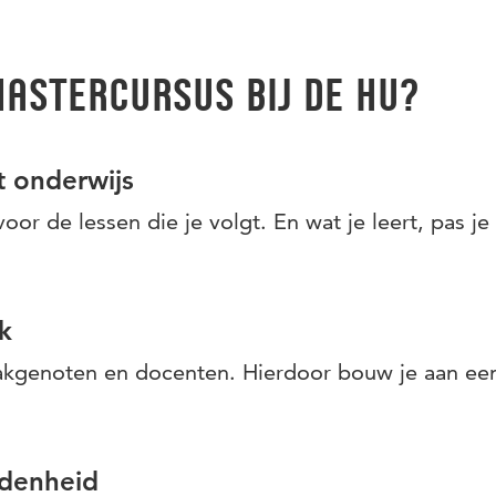
iding is in nauwe samenwerking met de praktijk ontwikkeld
astercursus bij de HU?
t onderwijs
oor de lessen die je volgt. En wat je leert, pas je
k
akgenoten en docenten. Hierdoor bouw je aan een
edenheid