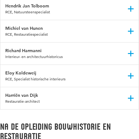
Hendrik Jan Tolboom
RCE, Natuursteenspecialist
LinkedIn
Michiel van Hunen
RCE, Restauratiespecialist
LinkedIn
Richard Harmanni
Interieur- en architectuurhistoricus
Eloy Koldeweij
RCE, Specialist historische interieurs
LinkedIn
Harriën van Dijk
Restauratie-architect
Na de opleiding Bouwhistorie en
Restauratie