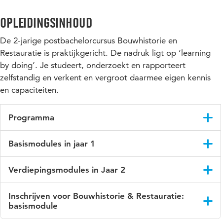
Opleidingsinhoud
De 2-jarige postbachelorcursus Bouwhistorie en
Restauratie is praktijkgericht. De nadruk ligt op ‘learning
by doing’. Je studeert, onderzoekt en rapporteert
zelfstandig en verkent en vergroot daarmee eigen kennis
en capaciteiten.
Programma
De opleiding duurt 2 jaar en bestaat uit 7 modules:
Basismodules in jaar 1
Jaar 1: 3 basismodules
Bouwhistorie & Restauratie
Verdiepingsmodules in Jaar 2
Jaar 2: 4 verdiepingsmodules
Restauratietechniek
In jaar 2 ligt de nadruk op verdieping van de kennis en
De eerste basismodule ‘Bouwhistorie en Restauratie’ in jaar 1
Inschrijven voor Bouwhistorie & Restauratie:
vaardigheden binnen jouw afstudeerspecialisatie:
Historische Interieurs
beslaat 20 weken. De overige modules zijn 10 weken.
basismodule
bouwhistorie of restauratie. De 4 verdiepingsmodules in jaar 2
zijn: