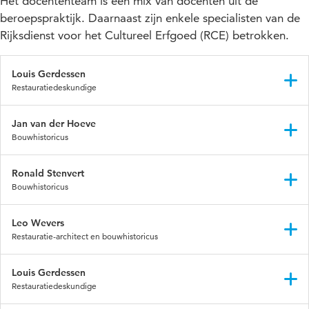
Het docententeam is een mix van docenten uit de
beroepspraktijk. Daarnaast zijn enkele specialisten van de
Rijksdienst voor het Cultureel Erfgoed (RCE) betrokken.
Louis Gerdessen
Restauratiedeskundige
Jan van der Hoeve
Bouwhistoricus
Ronald Stenvert
Bouwhistoricus
LinkedIn
Leo Wevers
Restauratie-architect en bouwhistoricus
Louis Gerdessen
Restauratiedeskundige