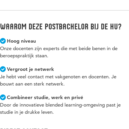
Deze cursus heeft een sterke praktijkcomponent. De meeste
ook los volgen. De kosten voor hiervoor zijn rond de € 4000.
cursisten en docenten werken in de erfgoedsector. Ook staan
in de colleges en bij de opdrachten praktijkcases centraal.
Prijswijzigingen zijn voorbehouden.
Waarom deze postbachelor bij de HU?
Hoog niveau
Onze docenten zijn experts die met beide benen in de
beroepspraktijk staan.
Vergroot je netwerk
Je hebt veel contact met vakgenoten en docenten. Je
bouwt aan een sterk netwerk.
Combineer studie, werk en privé
Door de innovatieve blended learning-omgeving past je
studie in je drukke leven.