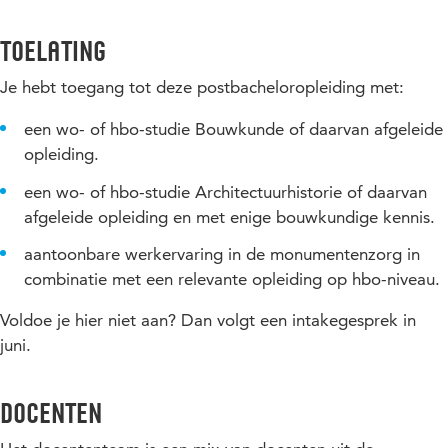
De basismodule Bouwhistorie & Restauratie is geschikt als
1ste kennismaking met het vakgebied en wordt als losse
Bouwhistorie I
Toelating
cursus aangeboden. Je volgt de colleges, maakt de
Bouwhistorie II
praktijkopdracht en doet een schriftelijk tentamen. Wil je
Je hebt toegang tot deze postbacheloropleiding met:
meer weten over deze module? Neem dan contact op met
Restauratie I
cursusleider Jeroen Twisk via
jeroen.twisk@hu.nl
.
een wo- of hbo-studie Bouwkunde of daarvan afgeleide
Restauratie II
opleiding.
Inschrijven 'Bouwhistorie & Restauratie:
Deze modules bestaan uit colleges die ondersteunend zijn
basismodule'
een wo- of hbo-studie Architectuurhistorie of daarvan
voor het afstudeeronderzoek en verdiepend en verbredend op
Start: 6 januari 2027.
Meld je aan
.
afgeleide opleiding en met enige bouwkundige kennis.
het erfgoedwerkveld.
aantoonbare werkervaring in de monumentenzorg in
combinatie met een relevante opleiding op hbo-niveau.
Voldoe je hier niet aan? Dan volgt een intakegesprek in
juni.
Docenten