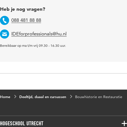
Heb je nog vragen?
088 481 88 88
Telefoon
IDEforprofessionals@hu.nl
Email
Bereikbaar op ma t/m vrij 09.30 - 16.30 uur.
Home
Deeltijd, duaal en cursussen
Bouwhistorie en Restauratie
Hogeschool Utrecht