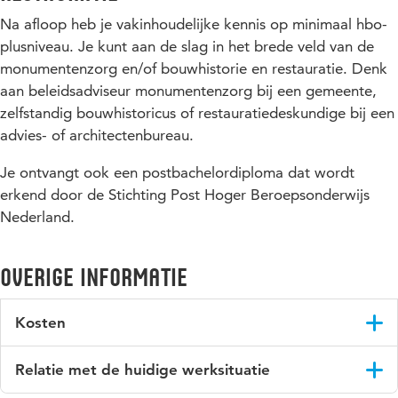
Na afloop heb je vakinhoudelijke kennis op minimaal hbo-
plusniveau. Je kunt aan de slag in het brede veld van de
monumentenzorg en/of bouwhistorie en restauratie. Denk
aan beleidsadviseur monumentenzorg bij een gemeente,
zelfstandig bouwhistoricus of restauratiedeskundige bij een
advies- of architectenbureau.
Je ontvangt ook een postbachelordiploma dat wordt
erkend door de Stichting Post Hoger Beroepsonderwijs
Nederland.
Overige informatie
Kosten
Deze postbachelorcursus kost € 14.500 (vrij van btw). Dat is
Relatie met de huidige werksituatie
inclusief avondmaaltijden en exclusief kosten voor boeken en
excursies. Je kunt de basismodule Bouwhistorie & Restauratie