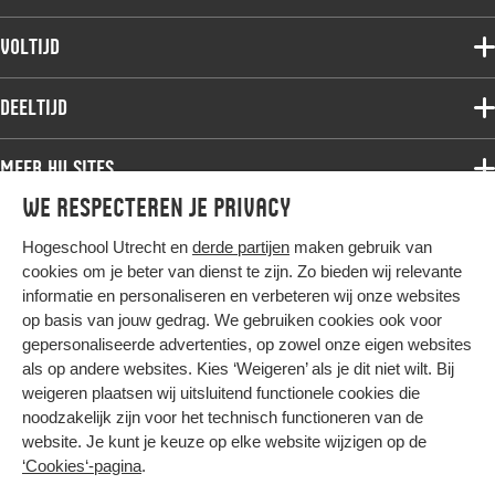
Voltijdopleidingen
Voltijd
Deeltijdopleidingen
Associate degree
Deeltijd
Onderzoek
Bachelor
Samenwerken
Associate degree
Meer HU sites
Master
Over de HU
Bachelor
We respecteren je privacy
Studiekeuze voltijd
HU International
Werken bij de HU
Post-bachelor
Hogeschool Utrecht en
derde partijen
maken gebruik van
Hier komt alles samen
HU Bibliotheek
Contact
Master
cookies om je beter van dienst te zijn. Zo bieden wij relevante
HU Ontwikkelt
informatie en personaliseren en verbeteren wij onze websites
Post-master
op basis van jouw gedrag. We gebruiken cookies ook voor
Duurzame HU
Studiekeuze deeltijd
gepersonaliseerde advertenties, op zowel onze eigen websites
Intranet
als op andere websites. Kies ‘Weigeren’ als je dit niet wilt. Bij
Colofon
weigeren plaatsen wij uitsluitend functionele cookies die
Trajectum
noodzakelijk zijn voor het technisch functioneren van de
Privacy
website. Je kunt je keuze op elke website wijzigen op de
Cookies
‘Cookies‘-pagina
.
Inkoop