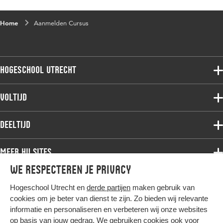
Home
Aanmelden Cursus
Hogeschool Utrecht
Voltijdopleidingen
Voltijd
Deeltijdopleidingen
Associate degree
Deeltijd
Onderzoek
Bachelor
Samenwerken
Associate degree
Meer HU sites
Master
Over de HU
Bachelor
We respecteren je privacy
Studiekeuze voltijd
HU International
Werken bij de HU
Post-bachelor
Hogeschool Utrecht en
derde partijen
maken gebruik van
Hier komt alles samen
HU Bibliotheek
Contact
Master
cookies om je beter van dienst te zijn. Zo bieden wij relevante
HU Ontwikkelt
informatie en personaliseren en verbeteren wij onze websites
Post-master
op basis van jouw gedrag. We gebruiken cookies ook voor