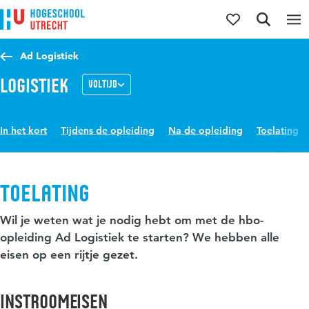
Direct naar de inhoud
Direct naar de hoofdnavigatie
Direct naar de zoekfunctie
Ad Logistiek
Logistiek
Voltijd
In het kort
Tijdens de opleiding
Na de opleiding
Toelating
Toelating
Wil je weten wat je nodig hebt om met de hbo-
opleiding Ad Logistiek te starten? We hebben alle
eisen op een rijtje gezet.
Instroomeisen