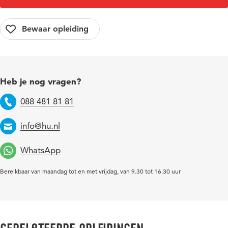
Heb je nog vragen?
088 481 81 81
Telefoon
info@hu.nl
Email
WhatsApp
Bereikbaar van maandag tot en met vrijdag, van 9.30 tot 16.30 uur