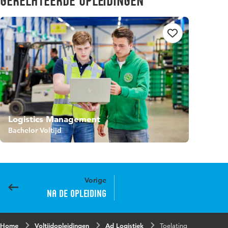
Gerelateerde opleidingen
Logistics Management
Bachelor Voltijd
Vorige
Na de opleiding
Home
Voltijdopleidingen
Ad Logistiek
Toelating