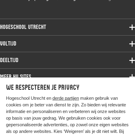
Hogeschool Utrecht
Voltijdopleidingen
Voltijd
Deeltijdopleidingen
Associate degree
Deeltijd
Onderzoek
Bachelor
Samenwerken
Associate degree
Meer HU sites
Master
Over de HU
Bachelor
We respecteren je privacy
Studiekeuze voltijd
HU International
Werken bij de HU
Post-bachelor
Hogeschool Utrecht en
derde partijen
maken gebruik van
Hier komt alles samen
HU Bibliotheek
Contact
Master
cookies om je beter van dienst te zijn. Zo bieden wij relevante
HU Ontwikkelt
informatie en personaliseren en verbeteren wij onze websites
Post-master
op basis van jouw gedrag. We gebruiken cookies ook voor
Duurzame HU
Studiekeuze deeltijd
gepersonaliseerde advertenties, op zowel onze eigen websites
Intranet
als op andere websites. Kies ‘Weigeren’ als je dit niet wilt. Bij