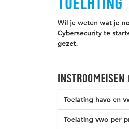
Toelating
Wil je weten wat je 
Cybersecurity te start
gezet.
Instroomeisen 
Toelating havo en v
E&M
Dire
Toelating vwo per pr