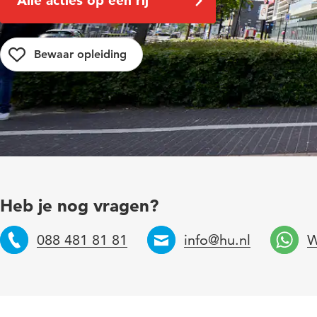
Alle acties op een rij
Heb je nog vragen?
088 481 81 81
info@hu.nl
W
Telefoon
Email