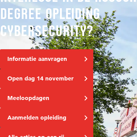
degree opleiding
Cybersecurity?
Informatie aanvragen
Open dag 14 november
Meeloopdagen
Aanmelden opleiding