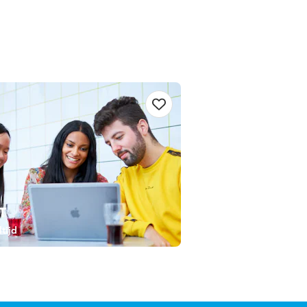
T
tijd