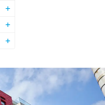
nt
ing
t, doe