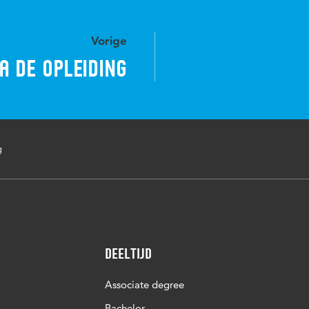
Vorige
a de opleiding
g
Deeltijd
Associate degree
Bachelor