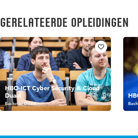
Gerelateerde opleidingen
HBO-ICT Cyber Security & Cloud
Duaal
HB
Bachelor Duaal
Bach