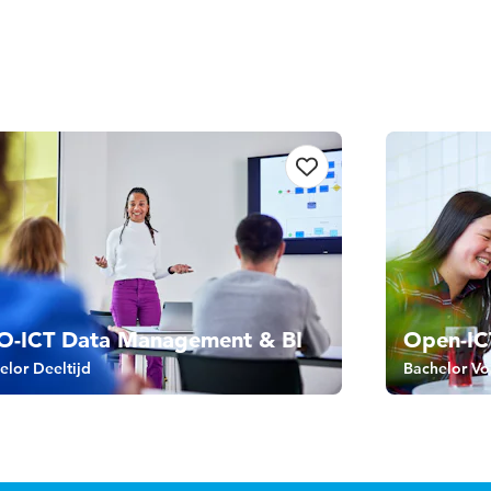
O-ICT Data Management & BI
Open-IC
elor Deeltijd
Bachelor Vol