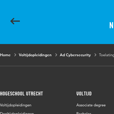
N
Home
Voltijdopleidingen
Ad Cybersecurity
Toelatin
Hogeschool Utrecht
Voltijd
Voltijdopleidingen
Associate degree
Deeltijdopleidingen
Bachelor