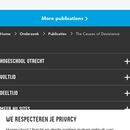
More publications
Home
Onderzoek
Publicaties
The Causes of Desistance
Hogeschool Utrecht
Voltijdopleidingen
Voltijd
Deeltijdopleidingen
Associate degree
Deeltijd
Onderzoek
Bachelor
Samenwerken
Associate degree
Meer HU sites
Master
Over de HU
Bachelor
We respecteren je privacy
Studiekeuze voltijd
HU International
Werken bij de HU
Post-bachelor
Hogeschool Utrecht en
derde partijen
maken gebruik van