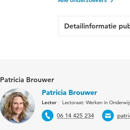
Alle onderzoekers
Detailinformatie pub
Taal
Ne
Trefwoorden
mb
Patricia Brouwer
Patricia Brouwer
Lector
Lectoraat: Werken in Onderwij
Telefoon
Emai
06 14 425 234
patr