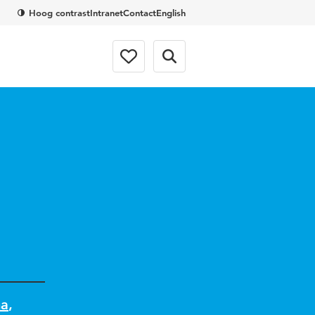
Hoog contrast
Intranet
Contact
English
ma
,