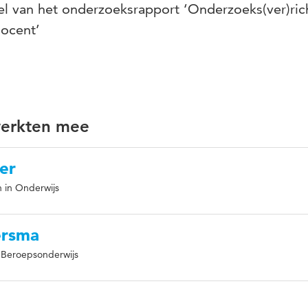
el van het onderzoeksrapport ‘Onderzoeks(ver)ric
docent’
werkten mee
er
n in Onderwijs
ersma
: Beroepsonderwijs