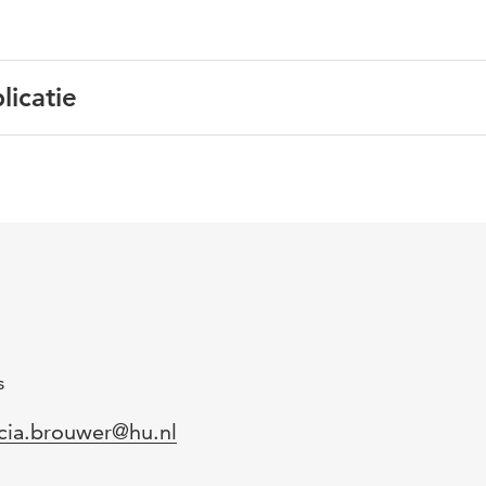
licatie
derlands
o-docenten, onderzoekend werken
s
l
icia.brouwer@hu.nl