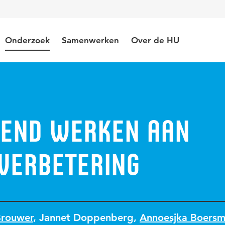
Onderzoek
Samenwerken
Over de HU
end werken aan
verbetering
Brouwer
,
Jannet Doppenberg
,
Annoesjka Boers