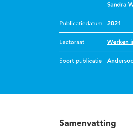
Sandra 
Publicatiedatum
2021
Lectoraat
Werken i
Soort publicatie
Andersoo
Samenvatting