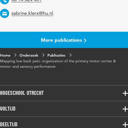
Email
sabrine.klerx@hu.nl
More publications
Home
Onderzoek
Publicaties
Mapping low back pain: organization of the primary motor cortex &
motor- and sensory performance
Hogeschool Utrecht
Voltijdopleidingen
Voltijd
Deeltijdopleidingen
Associate degree
Deeltijd
Onderzoek