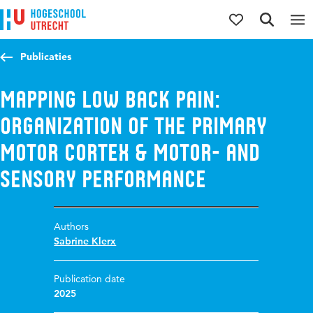
Jump to content
Jump to navigation
Jump to search
Publicaties
Mapping low back pain:
organization of the primary
motor cortex & motor- and
sensory performance
Authors
Sabrine Klerx
Publication date
2025