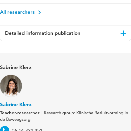
All researchers
Detailed information publication
Language
Engels
ISBN/ISSN
URN:ISBN:978-94-6510-798-1
Sabrine Klerx
Key words
primary motor cortex, low back pain (LBP),
motor- and sensory performances, pain
sensitivity, clinical tests
Digital
10.5463/thesis.1298
Sabrine Klerx
Object
Teacher-researcher
Research group: Klinische Besluitvorming in
Identifier
de Beweegzorg
Telephone
06 14 324 451