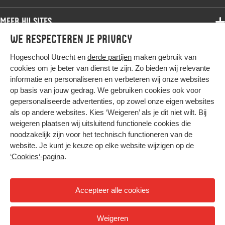
Bachelor
Samenwerken
Associate degree
Meer HU sites
Master
Over de HU
Bachelor
We respecteren je privacy
Studiekeuze voltijd
HU International
Werken bij de HU
Post-bachelor
Hogeschool Utrecht en
derde partijen
maken gebruik van
Hier komt alles samen
HU Bibliotheek
Contact
Master
cookies om je beter van dienst te zijn. Zo bieden wij relevante
HU Ontwikkelt
informatie en personaliseren en verbeteren wij onze websites
Post-master
op basis van jouw gedrag. We gebruiken cookies ook voor
Duurzame HU
Studiekeuze deeltijd
gepersonaliseerde advertenties, op zowel onze eigen websites
Intranet
als op andere websites. Kies ‘Weigeren’ als je dit niet wilt. Bij
Colofon
weigeren plaatsen wij uitsluitend functionele cookies die
Trajectum
noodzakelijk zijn voor het technisch functioneren van de
Privacy
website. Je kunt je keuze op elke website wijzigen op de
Cookies
‘Cookies‘-pagina
.
Inkoop
Nieuwsbrief
Accepteer alle cookies
Hoog contrast
Weigeren