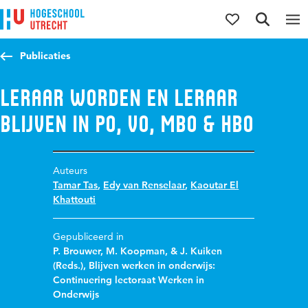
Direct naar de inhoud
Direct naar de hoofdnavigatie
Direct naar de zoekfunctie
Publicaties
Leraar worden en leraar
blijven in po, vo, mbo & hbo
Auteurs
Tamar Tas
,
Edy van Renselaar
,
Kaoutar El
Khattouti
Gepubliceerd in
P. Brouwer, M. Koopman, & J. Kuiken
(Reds.), Blijven werken in onderwijs:
Continuering lectoraat Werken in
Onderwijs