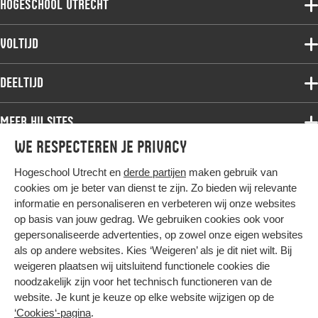
Hogeschool Utrecht
Voltijdopleidingen
Voltijd
Deeltijdopleidingen
Associate degree
Deeltijd
Onderzoek
Bachelor
Samenwerken
Associate degree
Meer HU sites
Master
Over de HU
Bachelor
We respecteren je privacy
Studiekeuze voltijd
HU International
Werken bij de HU
Post-bachelor
Hogeschool Utrecht en
derde partijen
maken gebruik van
Hier komt alles samen
HU Bibliotheek
Contact
Master
cookies om je beter van dienst te zijn. Zo bieden wij relevante
HU Ontwikkelt
informatie en personaliseren en verbeteren wij onze websites
Post-master
op basis van jouw gedrag. We gebruiken cookies ook voor
Duurzame HU
Studiekeuze deeltijd
gepersonaliseerde advertenties, op zowel onze eigen websites
Intranet
als op andere websites. Kies ‘Weigeren’ als je dit niet wilt. Bij
Colofon
weigeren plaatsen wij uitsluitend functionele cookies die
Trajectum
noodzakelijk zijn voor het technisch functioneren van de
Privacy
website. Je kunt je keuze op elke website wijzigen op de
Cookies
‘Cookies‘-pagina
.