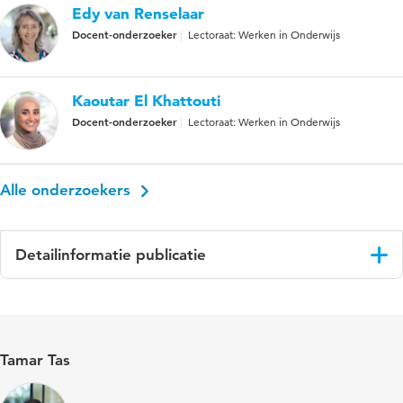
Edy van Renselaar
Docent-onderzoeker
Lectoraat: Werken in Onderwijs
Kaoutar El Khattouti
Docent-onderzoeker
Lectoraat: Werken in Onderwijs
Alle onderzoekers
Detailinformatie publicatie
Taal
Nederlands
Gepubliceerd
P. Brouwer, M. Koopman, & J. Kuiken
Tamar Tas
in
(Reds.), Blijven werken in onderwijs:
Continuering lectoraat Werken in
Onderwijs