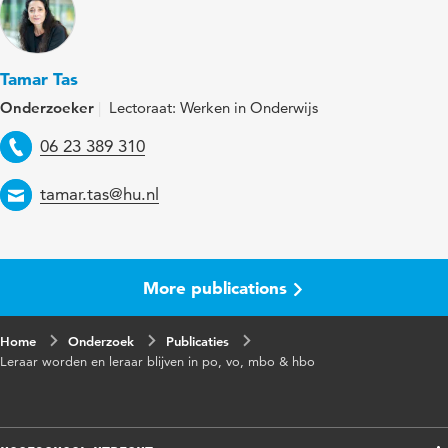
Trefwoorden
leraren, onderwijsprofessionals,
professionalisering
Tamar Tas
Onderzoeker
Lectoraat: Werken in Onderwijs
Paginabereik
9-12
Telefoon
06 23 389 310
Email
tamar.tas@hu.nl
More publications
Home
Onderzoek
Publicaties
Leraar worden en leraar blijven in po, vo, mbo & hbo