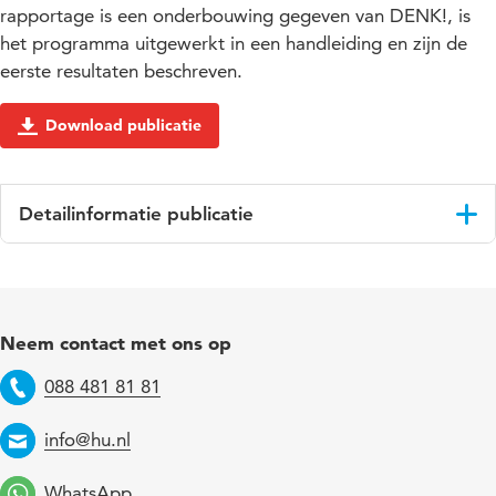
rapportage is een onderbouwing gegeven van DENK!, is
het programma uitgewerkt in een handleiding en zijn de
eerste resultaten beschreven.
Download publicatie
Detailinformatie publicatie
Taal
Nederlands
ISBN/ISSN
URN:ISBN:9789071909269
Neem contact met ons op
Trefwoorden
leesonderwijs, begrijpend lezen,
088 481 81 81
basisonderwijs
Telefoon
info@hu.nl
Email
WhatsApp