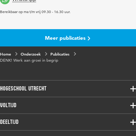
Bereikbaar op ma t/m vrij 09.30 - 16.30 uur.
Meer publicaties
Home
Onderzoek
Publicaties
DENK! Werk aan groei in begrip
Hogeschool Utrecht
Voltijdopleidingen
Voltijd
Deeltijdopleidingen
Associate degree
Deeltijd
Onderzoek
Bachelor
Samenwerken
Associate degree