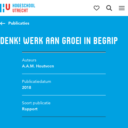
Direct naar de inhoud
Direct naar de hoofdnavigatie
Direct naar de zoekfunctie
Publicaties
DENK! Werk aan groei in begrip
Auteurs
A.A.M. Houtveen
Publicatiedatum
2018
Soort publicatie
Rapport