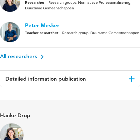
Researcher
Research groups: Normatieve Professionalisering,
Duurzame Gemeenschappen
Peter Mesker
Teacher-researcher
Research group: Duurzame Gemeenschappen
All researchers
Detailed information publication
Language
Engels
Published
Pedagogy, Culture & Society
Hanke Drop
in
Key
bildung-making, professional learning
words
community, embodied pedagogy and