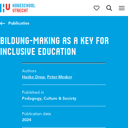
Jump to content
Jump to navigation
Jump to search
Publicaties
Bildung-making as a key for
inclusive education
Authors
Hanke Drop
,
Peter Mesker
Published in
Pedagogy, Culture & Society
Publication date
2024