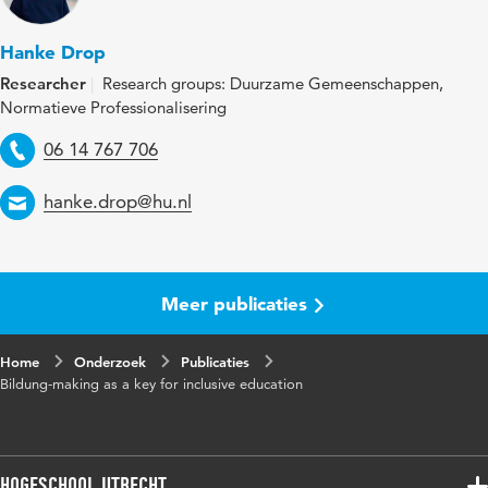
didactics, teacher artistry, educational equity
Hanke Drop
Digital
10.1080/14681366.2024.2361036
Researcher
Research groups: Duurzame Gemeenschappen,
Object
Normatieve Professionalisering
Identifier
Telephone
06 14 767 706
Email
hanke.drop@hu.nl
Meer publicaties
Home
Onderzoek
Publicaties
Bildung-making as a key for inclusive education
Hogeschool Utrecht