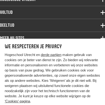
Voltijdopleidingen
Voltijd
Deeltijdopleidingen
Associate degree
Deeltijd
Onderzoek
Bachelor
Samenwerken
Associate degree
Meer HU sites
Master
Over de HU
Bachelor
We respecteren je privacy
Studiekeuze voltijd
HU International
Werken bij de HU
Post-bachelor
Hogeschool Utrecht en
derde partijen
maken gebruik van
Hier komt alles samen
HU Bibliotheek
Contact
Master
cookies om je beter van dienst te zijn. Zo bieden wij relevante
HU Ontwikkelt
informatie en personaliseren en verbeteren wij onze websites
Post-master
op basis van jouw gedrag. We gebruiken cookies ook voor
Duurzame HU
Studiekeuze deeltijd
gepersonaliseerde advertenties, op zowel onze eigen websites
Intranet
als op andere websites. Kies ‘Weigeren’ als je dit niet wilt. Bij
Colofon
weigeren plaatsen wij uitsluitend functionele cookies die
Trajectum
noodzakelijk zijn voor het technisch functioneren van de
Privacy
website. Je kunt je keuze op elke website wijzigen op de
Cookies
‘Cookies‘-pagina
.