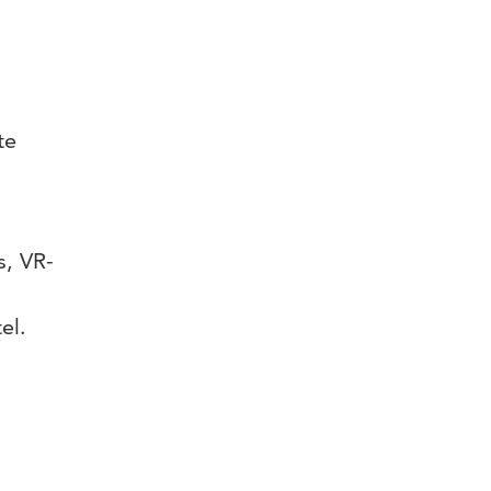
te
s, VR-
el.