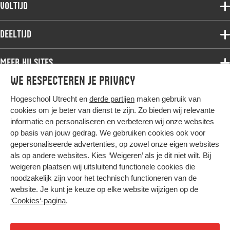
Voltijdopleidingen
Voltijd
Deeltijdopleidingen
Associate degree
Deeltijd
Onderzoek
Bachelor
Samenwerken
Associate degree
Meer HU sites
Master
Over de HU
Bachelor
We respecteren je privacy
Studiekeuze voltijd
HU International
Werken bij de HU
Post-bachelor
Hogeschool Utrecht en
derde partijen
maken gebruik van
Hier komt alles samen
HU Bibliotheek
Contact
Master
cookies om je beter van dienst te zijn. Zo bieden wij relevante
HU Ontwikkelt
informatie en personaliseren en verbeteren wij onze websites
Post-master
op basis van jouw gedrag. We gebruiken cookies ook voor
Duurzame HU
Studiekeuze deeltijd
gepersonaliseerde advertenties, op zowel onze eigen websites
Intranet
als op andere websites. Kies ‘Weigeren’ als je dit niet wilt. Bij
Colofon
weigeren plaatsen wij uitsluitend functionele cookies die
Trajectum
noodzakelijk zijn voor het technisch functioneren van de
Privacy
website. Je kunt je keuze op elke website wijzigen op de
Cookies
‘Cookies‘-pagina
.
Inkoop
Nieuwsbrief