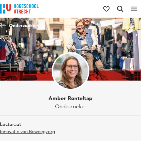
Direct naar de inhoud
Direct naar de hoofdnavigatie
Direct naar de zoekfunctie
Onderzoekers
Amber Ronteltap
Onderzoeker
Lectoraat
Innovatie van Beweegzorg