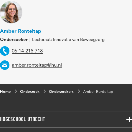
Amber Ronteltap
Onderzoeker
Lectoraat: Innovatie van Beweegzorg
Telefoon
06 14 215 718
Email
amber.ronteltap@hu.nl
Home
Onderzoek
Onderzoekers
Amber Ronteltap
Hogeschool Utrecht