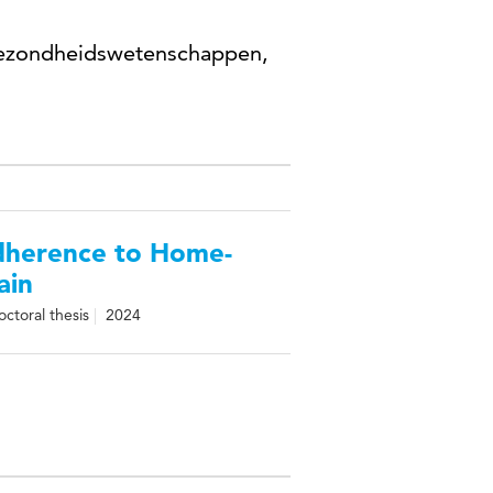
Gezondheidswetenschappen,
Adherence to Home-
ain
octoral thesis
2024