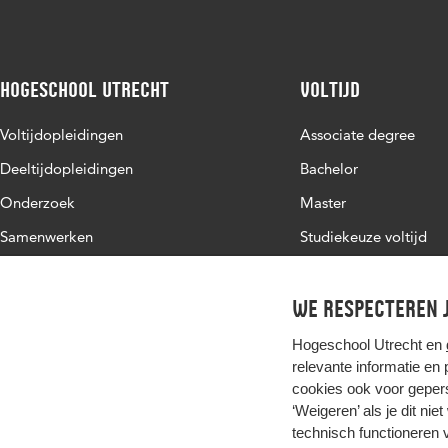
Hogeschool Utrecht
Voltijd
Voltijdopleidingen
Associate degree
Deeltijdopleidingen
Bachelor
Onderzoek
Master
Samenwerken
Studiekeuze voltijd
Over de HU
Werken bij de HU
We respecteren j
Contact
Hogeschool Utrecht en
relevante informatie en
cookies ook voor gepers
‘Weigeren’ als je dit nie
technisch functioneren 