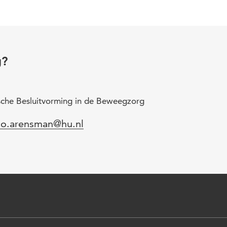
g?
ische Besluitvorming in de Beweegzorg
l
o.arensman@hu.nl