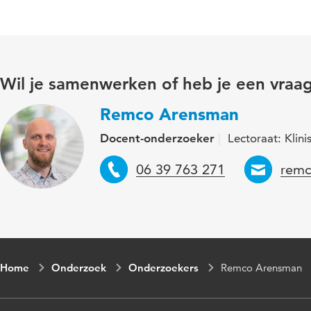
Wil je samenwerken of heb je een vraa
Remco Arensman
Docent-onderzoeker
Lectoraat: Klin
Telefoon
Emai
06 39 763 271
remc
Home
Onderzoek
Onderzoekers
Remco Arensman