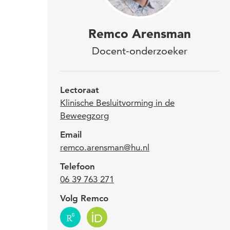
Dr. 
Remco Arensman
Kli
Docent-onderzoeker
Utre
hoe 
Lectoraat
ond
Klinische Besluitvorming in de
Beweegzorg
Email
20
remco.arensman@hu.nl
Be
Telefoon
20
06 39 763 271
Be
Volg Remco
20