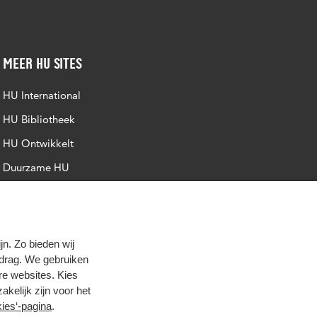
Meer HU sites
HU International
HU Bibliotheek
HU Ontwikkelt
Duurzame HU
Intranet
Trajectum
n. Zo bieden wij
edrag. We gebruiken
re websites. Kies
zakelijk zijn voor het
ies‘-pagina
.