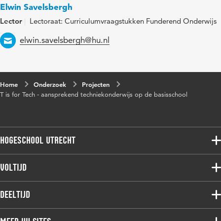
Elwin Savelsbergh
Lector
Lectoraat: Curriculumvraagstukken Funderend Onderwijs
Email
elwin.savelsbergh@hu.nl
Home
Onderzoek
Projecten
T is for Tech - aansprekend techniekonderwijs op de basisschool
Hogeschool Utrecht
Voltijdopleidingen
Voltijd
Deeltijdopleidingen
Associate degree
Deeltijd
Onderzoek
Bachelor
Samenwerken
Associate degree