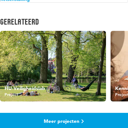
Gerelateerd
HU-Veiligheidslab
Kenni
Project
Projec
Meer projecten