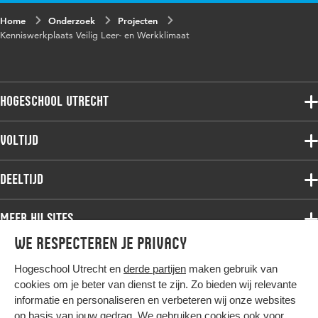
Home
Onderzoek
Projecten
Kenniswerkplaats Veilig Leer- en Werkklimaat
Hogeschool Utrecht
Voltijdopleidingen
Voltijd
Deeltijdopleidingen
Associate degree
Deeltijd
Onderzoek
Bachelor
Samenwerken
Associate degree
Meer HU sites
Master
Over de HU
Bachelor
We respecteren je privacy
Studiekeuze voltijd
HU International
Werken bij de HU
Post-bachelor
Hogeschool Utrecht en
derde partijen
maken gebruik van
Hier komt alles samen
HU Bibliotheek
Contact
Master
cookies om je beter van dienst te zijn. Zo bieden wij relevante
HU Ontwikkelt
informatie en personaliseren en verbeteren wij onze websites
Post-master
op basis van jouw gedrag. We gebruiken cookies ook voor