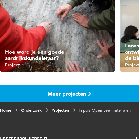
Leren
Hoe word je een goede
ontwi
aardrijkskundeleraar?
de bè
Project
Projec
Meer projecten
Home
Onderzoek
Projecten
Impuls Open Leermaterialen