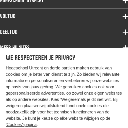
Hogeschool Utrecht
Voltijdopleidingen
Voltijd
Deeltijdopleidingen
Associate degree
Deeltijd
Onderzoek
Bachelor
Samenwerken
Associate degree
Meer HU sites
Master
Over de HU
Bachelor
We respecteren je privacy
Studiekeuze voltijd
HU International
Werken bij de HU
Post-bachelor
Hogeschool Utrecht en
derde partijen
maken gebruik van
Hier komt alles samen
HU Bibliotheek
Contact
Master
cookies om je beter van dienst te zijn. Zo bieden wij relevante
HU Ontwikkelt
informatie en personaliseren en verbeteren wij onze websites
Post-master
op basis van jouw gedrag. We gebruiken cookies ook voor
Duurzame HU
Studiekeuze deeltijd
gepersonaliseerde advertenties, op zowel onze eigen websites
Intranet
als op andere websites. Kies ‘Weigeren’ als je dit niet wilt. Bij
Colofon
weigeren plaatsen wij uitsluitend functionele cookies die
Trajectum
noodzakelijk zijn voor het technisch functioneren van de
Privacy
website. Je kunt je keuze op elke website wijzigen op de
Cookies
‘Cookies‘-pagina
.