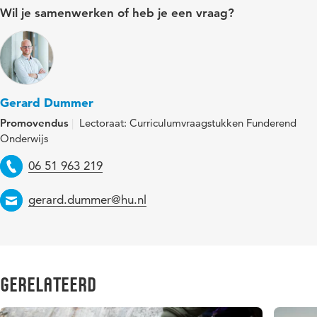
Wil je samenwerken of heb je een vraag?
Gerard Dummer
Promovendus
Lectoraat: Curriculumvraagstukken Funderend
Onderwijs
Telefoon
06 51 963 219
Email
gerard.dummer@hu.nl
Gerelateerd