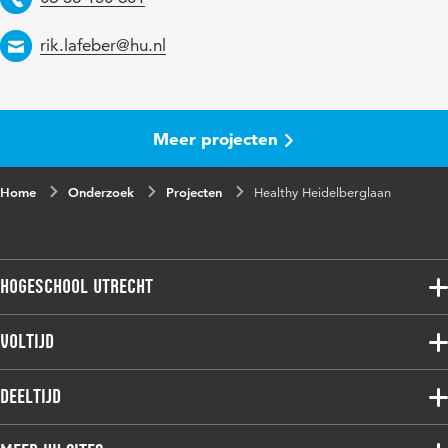
Email
rik.lafeber@hu.nl
Meer projecten
Home
Onderzoek
Projecten
Healthy Heidelberglaan
Hogeschool Utrecht
Voltijdopleidingen
Voltijd
Deeltijdopleidingen
Associate degree
Deeltijd
Onderzoek
Bachelor
Samenwerken
Associate degree