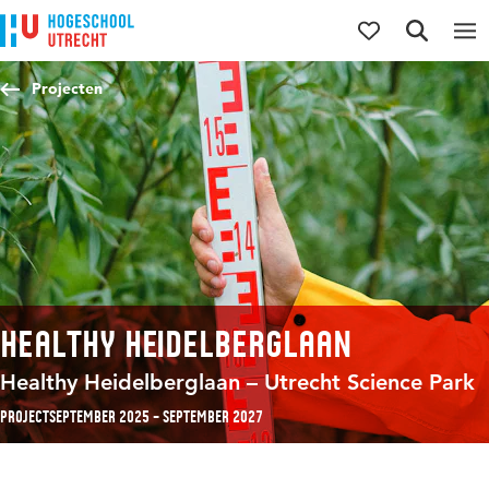
Direct naar de inhoud
Direct naar de hoofdnavigatie
Direct naar de zoekfunctie
Projecten
Healthy Heidelberglaan
Healthy Heidelberglaan – Utrecht Science Park
Project
september 2025 – september 2027