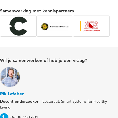
Samenwerking met kennispartners
Wil je samenwerken of heb je een vraag?
Rik Lafeber
Docent-onderzoeker
Lectoraat: Smart Systems for Healthy
Living
Telefoon
06 38 150 601