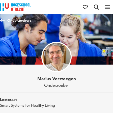
Direct naar de inhoud
Direct naar de hoofdnavigatie
Direct naar de zoekfunctie
Onderzoekers
Marius Versteegen
Onderzoeker
Lectoraat
Smart Systems for Healthy Living