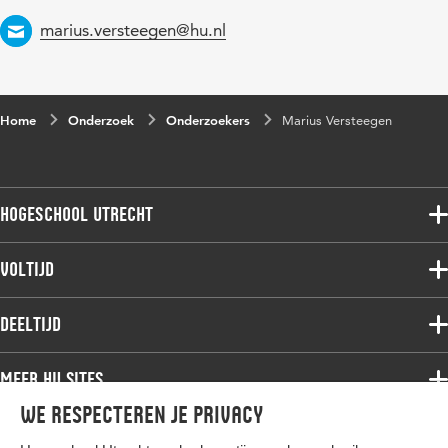
Email
marius.versteegen@hu.nl
Home
Onderzoek
Onderzoekers
Marius Versteegen
Hogeschool Utrecht
Voltijdopleidingen
Voltijd
Deeltijdopleidingen
Associate degree
Deeltijd
Onderzoek
Bachelor
Samenwerken
Associate degree
Meer HU sites
Master
Over de HU
Bachelor
We respecteren je privacy
Studiekeuze voltijd
HU International
Werken bij de HU
Post-bachelor