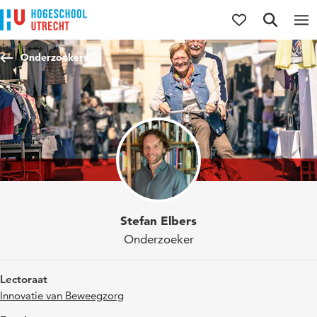
Direct naar de inhoud
Direct naar de hoofdnavigatie
Direct naar de zoekfunctie
Onderzoekers
Stefan Elbers
Onderzoeker
Lectoraat
Innovatie van Beweegzorg