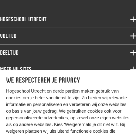
Hogeschool Utrecht
Voltijdopleidingen
Voltijd
Deeltijdopleidingen
Associate degree
Deeltijd
Onderzoek
Bachelor
Samenwerken
Associate degree
Meer HU sites
Master
Over de HU
Bachelor
We respecteren je privacy
Studiekeuze voltijd
HU International
Werken bij de HU
Post-bachelor
Hogeschool Utrecht en
derde partijen
maken gebruik van
Hier komt alles samen
HU Bibliotheek
Contact
Master
cookies om je beter van dienst te zijn. Zo bieden wij relevante
HU Ontwikkelt
informatie en personaliseren en verbeteren wij onze websites
Post-master
op basis van jouw gedrag. We gebruiken cookies ook voor
Duurzame HU
Studiekeuze deeltijd
gepersonaliseerde advertenties, op zowel onze eigen websites
Intranet
als op andere websites. Kies ‘Weigeren’ als je dit niet wilt. Bij
Colofon
weigeren plaatsen wij uitsluitend functionele cookies die
Trajectum