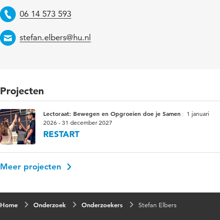
Telefoon
06 14 573 593
Email
stefan.elbers@hu.nl
Projecten
Lectoraat: Bewegen en Opgroeien doe je Samen
1 januari
2026 - 31 december 2027
RESTART
Meer projecten
Home
Onderzoek
Onderzoekers
Stefan Elbers