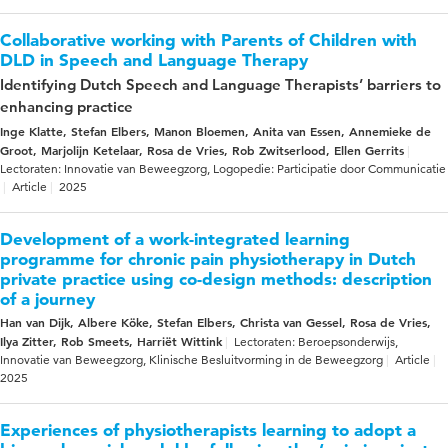
Collaborative working with Parents of Children with
DLD in Speech and Language Therapy
Identifying Dutch Speech and Language Therapists’ barriers to
enhancing practice
Inge Klatte, Stefan Elbers, Manon Bloemen, Anita van Essen, Annemieke de
Groot, Marjolijn Ketelaar, Rosa de Vries, Rob Zwitserlood, Ellen Gerrits
Lectoraten: Innovatie van Beweegzorg, Logopedie: Participatie door Communicatie
Article
2025
Development of a work-integrated learning
programme for chronic pain physiotherapy in Dutch
private practice using co-design methods: description
of a journey
Han van Dijk, Albere Köke, Stefan Elbers, Christa van Gessel, Rosa de Vries,
Ilya Zitter, Rob Smeets, Harriët Wittink
Lectoraten: Beroepsonderwijs,
Innovatie van Beweegzorg, Klinische Besluitvorming in de Beweegzorg
Article
2025
Experiences of physiotherapists learning to adopt a