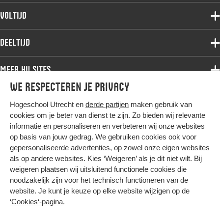
Voltijdopleidingen
Voltijd
Deeltijdopleidingen
Associate degree
Deeltijd
Onderzoek
Bachelor
Samenwerken
Associate degree
Meer HU sites
Master
Over de HU
Bachelor
We respecteren je privacy
Studiekeuze voltijd
HU International
Werken bij de HU
Post-bachelor
Hogeschool Utrecht en
derde partijen
maken gebruik van
Hier komt alles samen
HU Bibliotheek
Contact
Master
cookies om je beter van dienst te zijn. Zo bieden wij relevante
HU Ontwikkelt
informatie en personaliseren en verbeteren wij onze websites
Post-master
op basis van jouw gedrag. We gebruiken cookies ook voor
Duurzame HU
Studiekeuze deeltijd
gepersonaliseerde advertenties, op zowel onze eigen websites
Intranet
als op andere websites. Kies ‘Weigeren’ als je dit niet wilt. Bij
Colofon
weigeren plaatsen wij uitsluitend functionele cookies die
Trajectum
noodzakelijk zijn voor het technisch functioneren van de
Privacy
website. Je kunt je keuze op elke website wijzigen op de
Cookies
‘Cookies‘-pagina
.
Inkoop