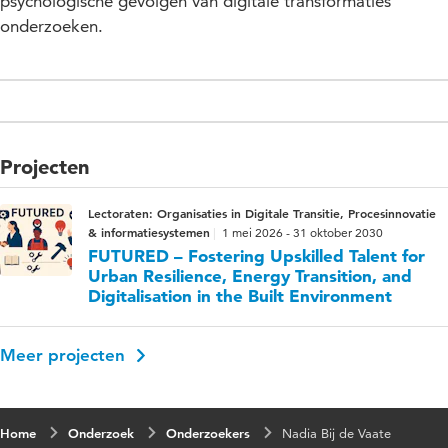
psychologische gevolgen van digitale transformaties
onderzoeken.
Projecten
Lectoraten: Organisaties in Digitale Transitie, Procesinnovatie
& informatiesystemen
1 mei 2026 - 31 oktober 2030
FUTURED – Fostering Upskilled Talent for
Urban Resilience, Energy Transition, and
Digitalisation in the Built Environment
Meer projecten
Home
Onderzoek
Onderzoekers
Nadia Bij de Vaate