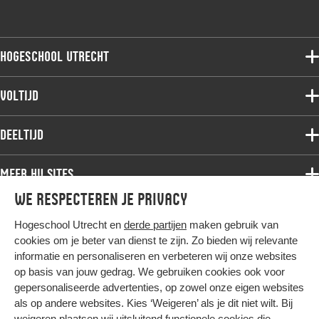
Hogeschool Utrecht
Voltijdopleidingen
Voltijd
Deeltijdopleidingen
Associate degree
Deeltijd
Onderzoek
Bachelor
Samenwerken
Associate degree
Meer HU sites
Master
Over de HU
Bachelor
We respecteren je privacy
Studiekeuze voltijd
HU International
Werken bij de HU
Post-bachelor
Hogeschool Utrecht en
derde partijen
maken gebruik van
Hier komt alles samen
HU Bibliotheek
Contact
Master
cookies om je beter van dienst te zijn. Zo bieden wij relevante
HU Ontwikkelt
informatie en personaliseren en verbeteren wij onze websites
Post-master
op basis van jouw gedrag. We gebruiken cookies ook voor
Duurzame HU
Studiekeuze deeltijd
gepersonaliseerde advertenties, op zowel onze eigen websites
Intranet
als op andere websites. Kies ‘Weigeren’ als je dit niet wilt. Bij
Colofon
weigeren plaatsen wij uitsluitend functionele cookies die