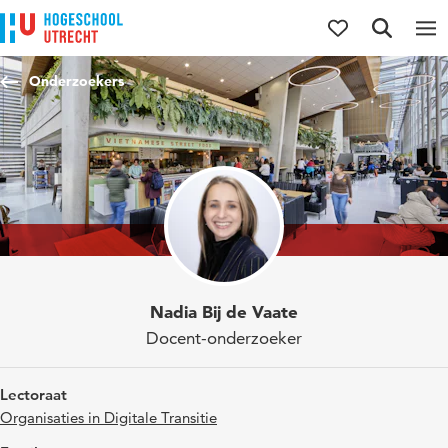
Direct naar de inhoud
Direct naar de hoofdnavigatie
Direct naar de zoekfunctie
Onderzoekers
Nadia Bij de Vaate
Docent-onderzoeker
Lectoraat
Organisaties in Digitale Transitie