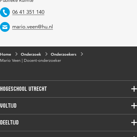
Publieke Ruimte
Telefoon
06 41 351 140
Email
mario.veen@hu.nl
Home
Onderzoek
Onderzoekers
Mario Veen | Docent-onderzoeker
Hogeschool Utrecht
Voltijdopleidingen
Voltijd
Deeltijdopleidingen
Associate degree
Deeltijd
Onderzoek
Bachelor
Samenwerken
Associate degree