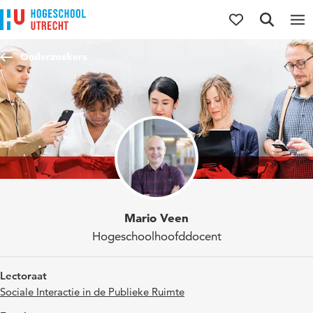
Direct naar de inhoud
Direct naar de hoofdnavigatie
Direct naar de zoekfunctie
Onderzoekers
Mario Veen
Hogeschoolhoofddocent
Lectoraat
Sociale Interactie in de Publieke Ruimte