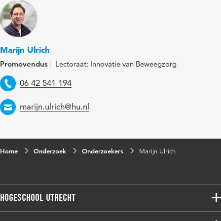
Marijn Ulrich
Promovendus
Lectoraat: Innovatie van Beweegzorg
Telefoon
06 42 541 194
Email
marijn.ulrich@hu.nl
Home
Onderzoek
Onderzoekers
Marijn Ulrich
Hogeschool Utrecht
Voltijdopleidingen