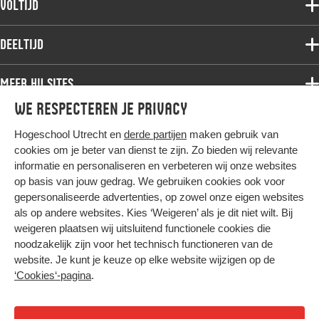
Voltijd
Deeltijdopleidingen
Associate degree
Deeltijd
Onderzoek
Bachelor
Samenwerken
Associate degree
Meer HU sites
Master
Over de HU
Bachelor
We respecteren je privacy
Studiekeuze voltijd
HU International
Werken bij de HU
Post-bachelor
Hogeschool Utrecht en
derde partijen
maken gebruik van
Hier komt alles samen
HU Bibliotheek
Contact
Master
cookies om je beter van dienst te zijn. Zo bieden wij relevante
HU Ontwikkelt
informatie en personaliseren en verbeteren wij onze websites
Post-master
op basis van jouw gedrag. We gebruiken cookies ook voor
Duurzame HU
Studiekeuze deeltijd
gepersonaliseerde advertenties, op zowel onze eigen websites
Intranet
als op andere websites. Kies ‘Weigeren’ als je dit niet wilt. Bij
Colofon
weigeren plaatsen wij uitsluitend functionele cookies die
Trajectum
noodzakelijk zijn voor het technisch functioneren van de
Privacy
website. Je kunt je keuze op elke website wijzigen op de
Cookies
‘Cookies‘-pagina
.
Inkoop
Nieuwsbrief