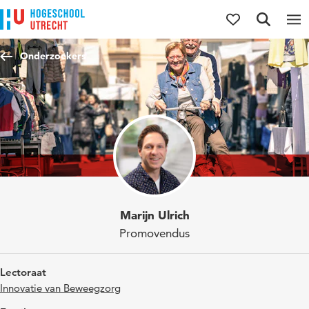
Direct naar de inhoud
Direct naar de hoofdnavigatie
Direct naar de zoekfunctie
Onderzoekers
Marijn Ulrich
Promovendus
Lectoraat
Innovatie van Beweegzorg