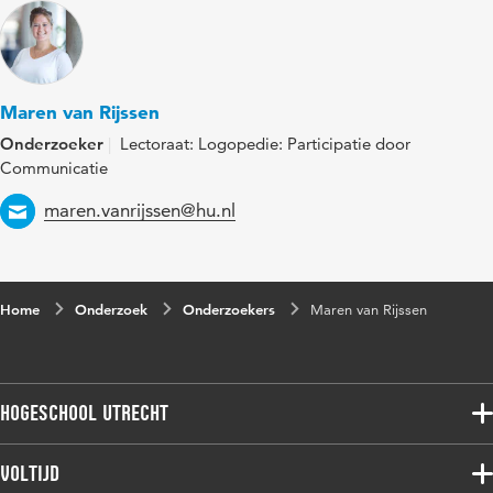
Maren van Rijssen
Onderzoeker
Lectoraat: Logopedie: Participatie door
Communicatie
Email
maren.vanrijssen@hu.nl
Home
Onderzoek
Onderzoekers
Maren van Rijssen
Hogeschool Utrecht
Voltijdopleidingen
Voltijd