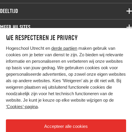
Deeltijdopleidingen
Associate degree
Deeltijd
Onderzoek
Bachelor
Samenwerken
Associate degree
Meer HU sites
Master
Over de HU
Bachelor
We respecteren je privacy
Studiekeuze voltijd
HU International
Werken bij de HU
Post-bachelor
Hogeschool Utrecht en
derde partijen
maken gebruik van
Hier komt alles samen
HU Bibliotheek
Contact
Master
cookies om je beter van dienst te zijn. Zo bieden wij relevante
HU Ontwikkelt
informatie en personaliseren en verbeteren wij onze websites
Post-master
op basis van jouw gedrag. We gebruiken cookies ook voor
Duurzame HU
Studiekeuze deeltijd
gepersonaliseerde advertenties, op zowel onze eigen websites
Intranet
als op andere websites. Kies ‘Weigeren’ als je dit niet wilt. Bij
Colofon
weigeren plaatsen wij uitsluitend functionele cookies die
Trajectum
noodzakelijk zijn voor het technisch functioneren van de
Privacy
website. Je kunt je keuze op elke website wijzigen op de
Cookies
‘Cookies‘-pagina
.
Inkoop
Nieuwsbrief
Accepteer alle cookies