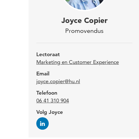
Joyc
Joyce Copier
lect
Promovendus
onde
de 
Lectoraat
Marketing en Customer Experience
Joyce
Email
joyce.copier@hu.nl
en he
weten
Telefoon
gefoc
06 41 310 904
de c
Volg Joyce
Ze i
duurz