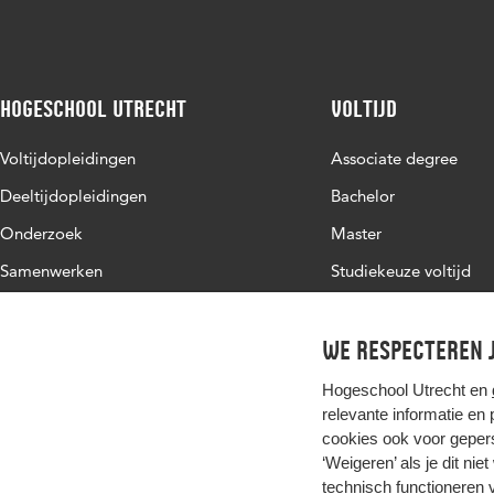
Hogeschool Utrecht
Voltijd
Voltijdopleidingen
Associate degree
Deeltijdopleidingen
Bachelor
Onderzoek
Master
Samenwerken
Studiekeuze voltijd
Over de HU
Werken bij de HU
We respecteren j
Contact
Hogeschool Utrecht en
relevante informatie en
cookies ook voor gepers
‘Weigeren’ als je dit nie
technisch functioneren 