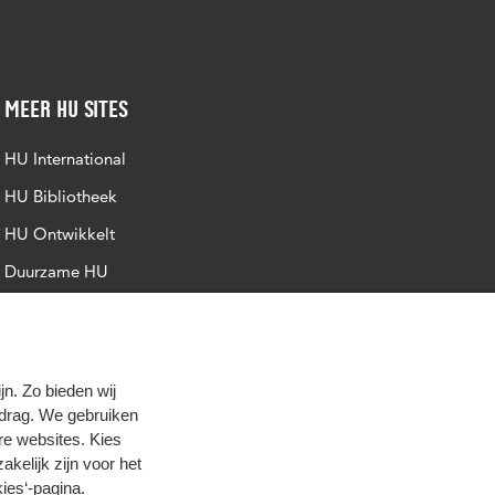
Meer HU sites
HU International
HU Bibliotheek
HU Ontwikkelt
Duurzame HU
Intranet
Trajectum
n. Zo bieden wij
edrag. We gebruiken
re websites. Kies
zakelijk zijn voor het
ies‘-pagina
.