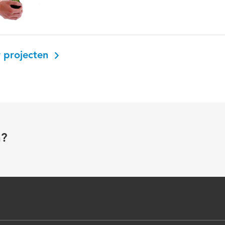
 projecten
n?