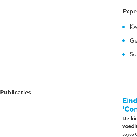
Expe
Kw
Ge
So
Publicaties
Ein
‘Con
De ki
voedi
Joyce 