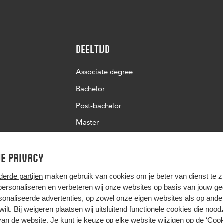
Deeltijd
Associate degree
Bachelor
Post-bachelor
Master
Post-master
e privacy
Studiekeuze deeltijd
derde partijen
maken gebruik van cookies om je beter van dienst te zij
 personaliseren en verbeteren wij onze websites op basis van jouw g
onaliseerde advertenties, op zowel onze eigen websites als op ande
t wilt. Bij weigeren plaatsen wij uitsluitend functionele cookies die nood
van de website. Je kunt je keuze op elke website wijzigen op de
‘Cook