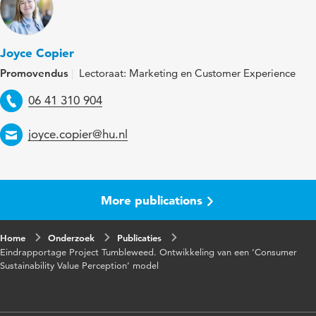
Joyce Copier
Promovendus
Lectoraat: Marketing en Customer Experience
Telefoon
06 41 310 904
Email
joyce.copier@hu.nl
More publications
Home
Onderzoek
Publicaties
Eindrapportage Project Tumbleweed. Ontwikkeling van een ‘Consumer
Sustainability Value Perception’ model