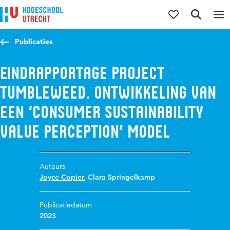
Direct naar de inhoud
Direct naar de hoofdnavigatie
Direct naar de zoekfunctie
Publicaties
Eindrapportage Project
Tumbleweed. Ontwikkeling van
een ‘Consumer Sustainability
Value Perception’ model
Auteurs
Joyce Copier
,
Clara Springelkamp
Publicatiedatum
2023