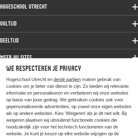
Hogeschool Utrecht
Voltijdopleidingen
Voltijd
Deeltijdopleidingen
Associate degree
Deeltijd
Onderzoek
Bachelor
Samenwerken
Associate degree
Meer HU sites
Master
Over de HU
Bachelor
We respecteren je privacy
Studiekeuze voltijd
HU International
Werken bij de HU
Post-bachelor
Hogeschool Utrecht en
derde partijen
maken gebruik van
Hier komt alles samen
HU Bibliotheek
Contact
Master
cookies om je beter van dienst te zijn. Zo bieden wij relevante
HU Ontwikkelt
informatie en personaliseren en verbeteren wij onze websites
Post-master
op basis van jouw gedrag. We gebruiken cookies ook voor
Duurzame HU
Studiekeuze deeltijd
gepersonaliseerde advertenties, op zowel onze eigen websites
Intranet
als op andere websites. Kies ‘Weigeren’ als je dit niet wilt. Bij
Colofon
weigeren plaatsen wij uitsluitend functionele cookies die
Trajectum
noodzakelijk zijn voor het technisch functioneren van de
Privacy
website. Je kunt je keuze op elke website wijzigen op de
Cookies