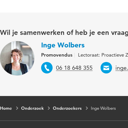
Wil je samenwerken of heb je een vraa
Inge Wolbers
Promovendus
Lectoraat: Proactieve 
Telefoon
Emai
06 18 648 355
inge
Home
Onderzoek
Onderzoekers
Inge Wolbers