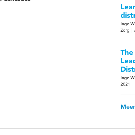
Lear
dist
Inge Wo
Zorg
The
Lea
Dist
Inge Wo
2021
Meer