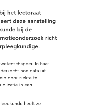
ij het lectoraat
eert deze aanstelling
kunde bij de
omotieonderzoek richt
erpleegkundige.
wetenschapper. In haar
derzocht hoe data uit
id door ziekte te
ublicatie in een
leegkunde heeft ze