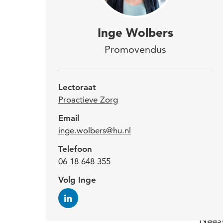
Inge
Inge Wolbers
Proa
Promovendus
met 
bac
Lectoraat
zich
Proactieve Zorg
Email
inge.wolbers@hu.nl
Inge
Telefoon
afstu
06 18 648 355
pers
voors
Volg Inge
inter
Naas