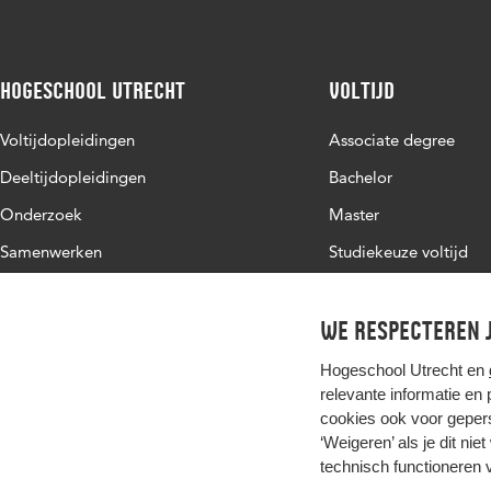
Hogeschool Utrecht
Voltijd
Voltijdopleidingen
Associate degree
Deeltijdopleidingen
Bachelor
Onderzoek
Master
Samenwerken
Studiekeuze voltijd
Over de HU
Werken bij de HU
We respecteren j
Contact
Hogeschool Utrecht en
relevante informatie en
cookies ook voor gepers
‘Weigeren’ als je dit nie
technisch functioneren 