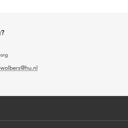
g?
Zorg
l
.wolbers@hu.nl