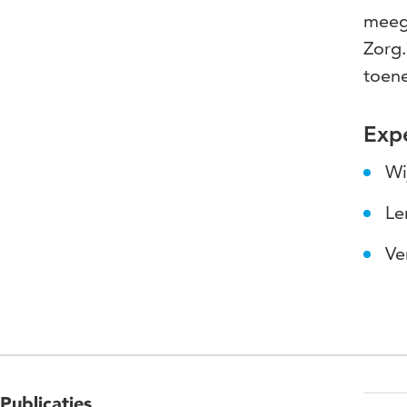
meege
Zorg.
toene
Expe
Wi
Le
Ve
Publicaties