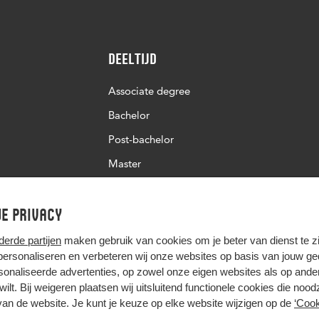
Deeltijd
Associate degree
Bachelor
Post-bachelor
Master
Post-master
e privacy
Studiekeuze deeltijd
derde partijen
maken gebruik van cookies om je beter van dienst te zij
 personaliseren en verbeteren wij onze websites op basis van jouw g
onaliseerde advertenties, op zowel onze eigen websites als op ande
t wilt. Bij weigeren plaatsen wij uitsluitend functionele cookies die nood
van de website. Je kunt je keuze op elke website wijzigen op de
‘Cook
Hier komt alles samen