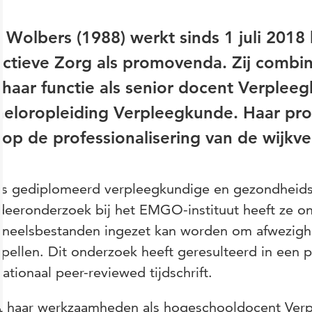
 Wolbers (1988) werkt sinds 1 juli 2018 b
ctieve Zorg als promovenda. Zij combin
haar functie als senior docent Verpleeg
heloropleiding Verpleegkunde. Haar pr
 op de professionalisering van de wijkv
 is gediplomeerd verpleegkundige en gezondheids
deeronderzoek bij het EMGO-instituut heeft ze on
oneelsbestanden ingezet kan worden om afwezighe
pellen. Dit onderzoek heeft geresulteerd in een p
nationaal peer-reviewed tijdschrift.
t haar werkzaamheden als hogeschooldocent Verp