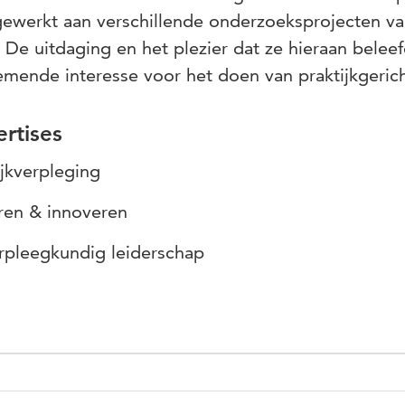
werkt aan verschillende onderzoeksprojecten van
 De uitdaging en het plezier dat ze hieraan beleef
mende interesse voor het doen van praktijkgeric
rtises
jkverpleging
ren & innoveren
rpleegkundig leiderschap