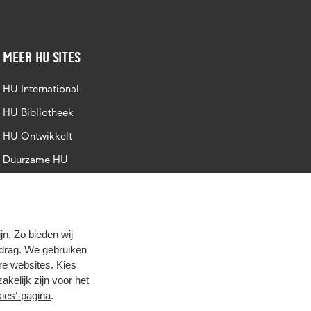
Meer HU sites
HU International
HU Bibliotheek
HU Ontwikkelt
Duurzame HU
Intranet
Trajectum
n. Zo bieden wij
edrag. We gebruiken
re websites. Kies
zakelijk zijn voor het
ies‘-pagina
.