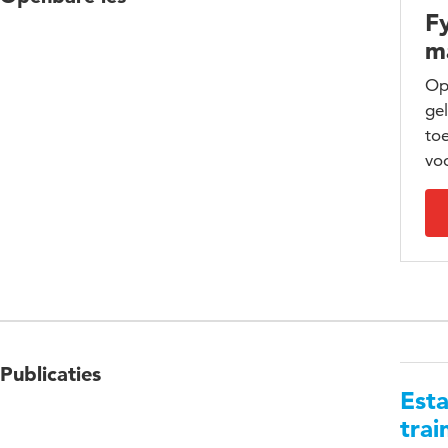
Fy
m
Op 
gel
to
vo
Publicaties
Esta
trai