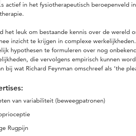
s actief in het fysiotherapeutisch beroepenveld i
therapie.
nd het leuk om bestaande kennis over de wereld
ee inzicht te krijgen in complexe werkelijkhede
lijk hypothesen te formuleren over nog onbekend
lijkheden, die vervolgens empirisch kunnen worden
an bij wat Richard Feynman omschreef als
‘the plea
rtises:
ten van variabiliteit (beweegpatronen)
oprioceptie
ge Rugpijn