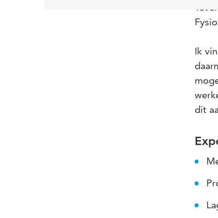
Teven
Fysio
Ik vi
daarm
moge
werke
dit a
Expe
Me
Pr
La