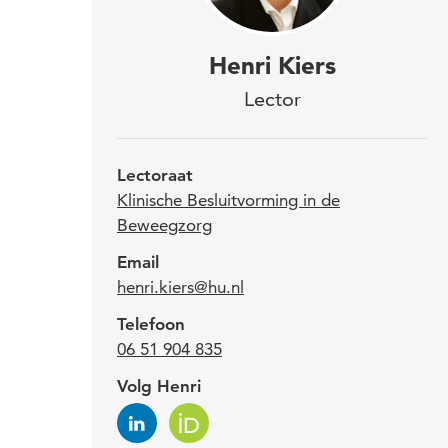
Henr
Henri Kiers
and
Lector
“Pro
Leuv
Lectoraat
Musc
Klinische Besluitvorming in de
Beweegzorg
word
Email
het 
henri.kiers@hu.nl
Telefoon
Voorm
06 51 904 835
Kenni
Volg Henri
later
Bewe