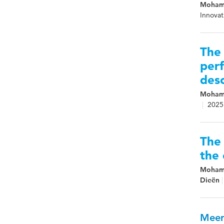
Mohame
Innova
The 
perf
desc
Mohame
2025
The 
the 
Mohame
Dieën
Meer