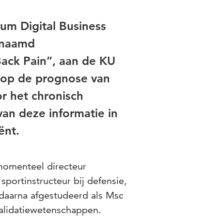
rum Digital Business
enaamd
Back Pain”, aan de KU
h op de prognose van
r het chronisch
van deze informatie in
ënt.
 momenteel directeur
sportinstructeur bij defensie,
 daarna afgestudeerd als Msc
lidatiewetenschappen.