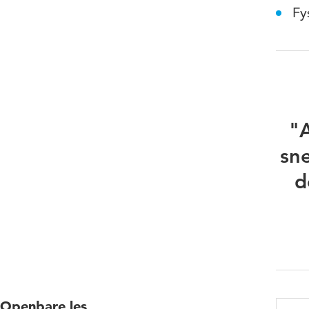
Fy
"A
sne
d
Openbare les