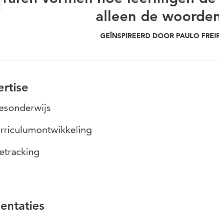
alleen de woorde
GEÏNSPIREERD DOOR PAULO FREI
rtise
esonderwijs
rriculumontwikkeling
etracking
entaties