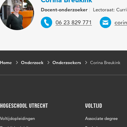
Docent-onderzoeker
Lectoraat: Cur
Telefoon
Emai
06 23 829 771
cori
Home
Onderzoek
Onderzoekers
Corina Breukink
Hogeschool Utrecht
Voltijd
Voltijdopleidingen
Associate degree