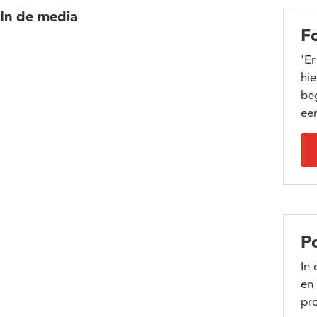
In de media
F
'E
hie
be
een
P
In 
en 
pro