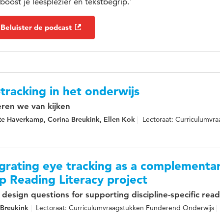
 boost je leesplezier en tekstbegrip.'
Beluister de podcast
tracking in het onderwijs
eren we van kijken
te Haverkamp, Corina Breukink, Ellen Kok
Lectoraat: Curriculumvr
grating eye tracking as a complementary
 Reading Literacy project
 design questions for supporting discipline-specific rea
 Breukink
Lectoraat: Curriculumvraagstukken Funderend Onderwijs