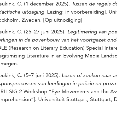
eukink, C. (1 december 2025).
Tussen de regels do
dactische uitdaging
[Lezing; in voorbereiding]. Un
ockholm, Zweden. [Op uitnodiging]
eukink, C. (25–27 juni 2025).
Legitimering van po
erlingen in de bovenbouw van het voortgezet ond
LE (Research on Literary Education) Special Inte
egitimising Literature in an Evolving Media Lands
jmegen.
eukink, C. (5–7 juni 2025).
Lezen of zoeken naar 
sponsprocessen van leerlingen in poëzie en proza
RLI SIG 2 Workshop “Eye Movements and the As
mprehension”]. Universiteit Stuttgart, Stuttgart, 