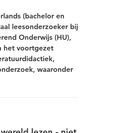
lands (bachelor en
raal leesonderzoeker bij
erend Onderwijs (HU),
n het voortgezet
eratuurdidactiek,
onderzoek, waaronder
wereld lezen - niet