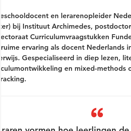
eschooldocent en lerarenopleider Neder
er) bij Instituut Archimedes, postdocto
lectoraat Curriculumvraagstukken Fund
ruime ervaring als docent Nederlands i
rwijs. Gespecialiseerd in diep lezen, lit
riculumontwikkeling en mixed-methods 
racking.
eraren vormen hoe leerlingen de 