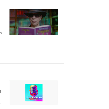
n
d
: