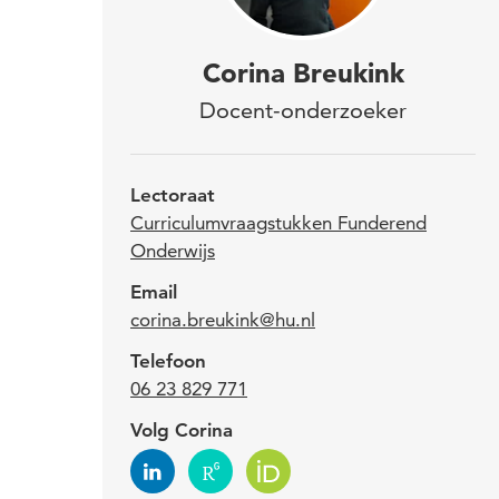
Hog
Corina Breukink
mast
Docent-onderzoeker
het 
met 
Lectoraat
onde
Curriculumvraagstukken Funderend
Onderwijs
cur
Email
eyet
corina.breukink@hu.nl
Telefoon
06 23 829 771
Volg Corina
"L