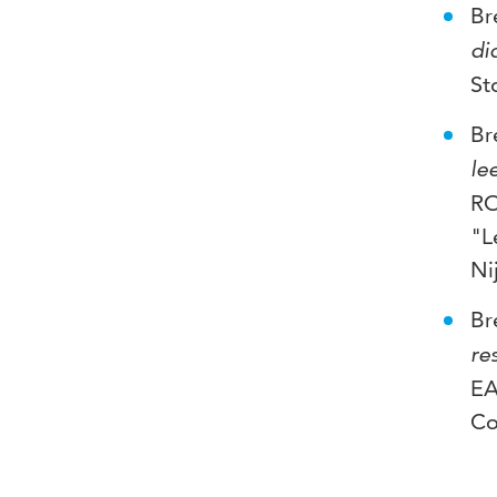
Br
di
St
Br
le
RO
"L
Ni
Br
re
EA
Co