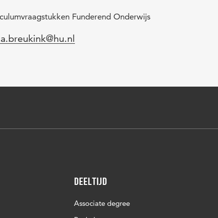
riculumvraagstukken Funderend Onderwijs
l
na.breukink@hu.nl
Deeltijd
Associate degree