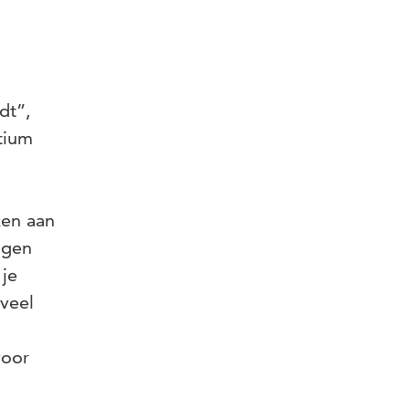
dt”,
tium
ken aan
ngen
 je
 veel
voor