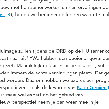
 nauw met hen samenwerken en hun ervaringen de
ast
), hopen we beginnende leraren warm te ma
 pluimage zullen tijdens de ORD op de HU samen
meest naar uit? “We hebben een boeiend, gevariee
ezet. Maar ik kijk ook uit naar de pauzes”, vult 
nden immers de echte verbindingen plaats. Dat g
oed worden. Daarom hebben we expres een prog
erspectieven, zoals de keynote van
Karin Geuijen
 is maar wel expert op het gebied van
nieuw perspectief neem je dan weer mee in je