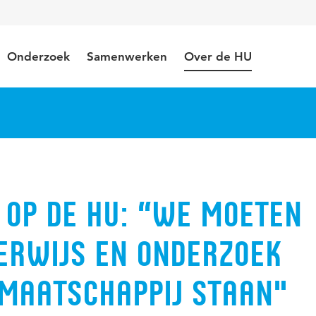
Onderzoek
Samenwerken
Over de HU
 op de HU: “We moeten
erwijs en onderzoek
 maatschappij staan"