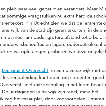
 een plek waar veel gebeurt en verandert. Maar Mi
dat sommige vraagstukken nu extra hard de schol
rentekort. “In Utrecht zien we dat de lerarentek
e ene wijk van de stad zijn geen tekorten, in de a
n met meer armoede, grotere afstand tot arbeid,
 en onderwijsbehoeftes en lagere ouderbetrokkenhe
oek én via opleidingen proberen we deze ongelijk
t
Leerpracht Overvecht
, in een diverse wijk met e
 de lerarenopleiding kunt doen om studenten goed 
 Overvecht, met extra scholing in het leren benutt
 De uitdagingen in de wijk zijn reëel, maar het
ik zeg het maar plat, door vooroordelen. Leraren 
usiast en brengen graag het positieve naar voren.