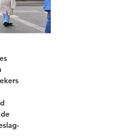
es
n
ekers
nd
 de
eslag-