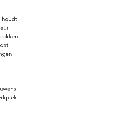
t houdt
teur
trokken
 dat
ingen
ouwens
erkplek