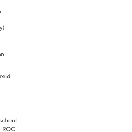
?
y)
an
reld
school
t, ROC