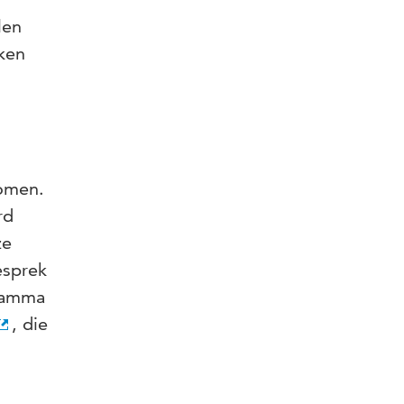
len
ken
komen.
rd
ze
esprek
ramma
, die