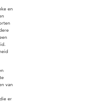
eke en
en
orten
ndere
 een
id.
heid
en
te
en van
die er