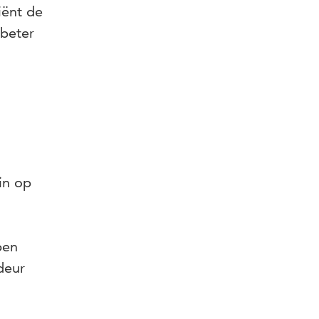
iënt de
 beter
 in op
pen
deur