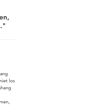
en,
."
vang
iet los
nhang
emen,