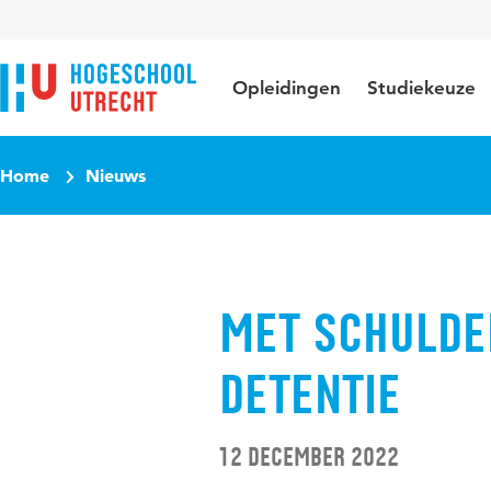
Direct naar de inhoud
Direct naar de hoofdnavigatie
Direct naar de zoekfunctie
Opleidingen
Studiekeuze
Home
Nieuws
Met schulde
detentie
12 december 2022