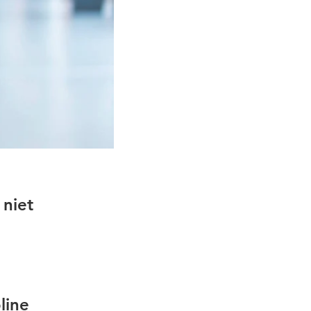
 niet
line