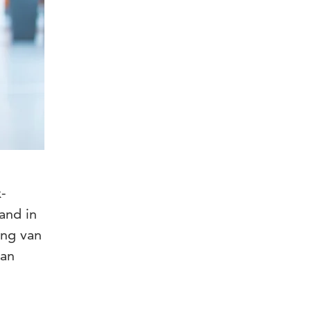
-
and in
ing van
aan