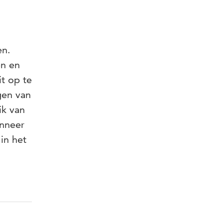
en.
en en
it op te
gen van
ik van
anneer
in het