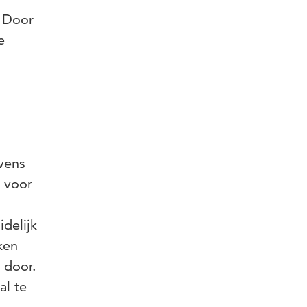
. Door
e
vens
 voor
delijk
ken
 door.
al te