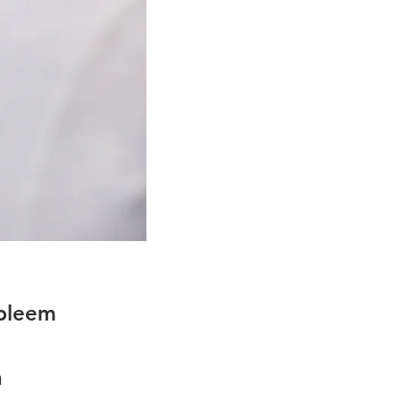
obleem
n