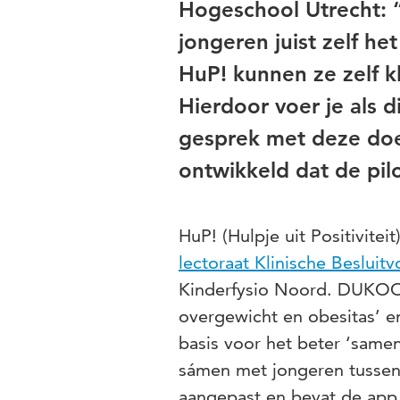
Hogeschool Utrecht: “
jongeren juist zelf h
HuP! kunnen ze zelf kl
Hierdoor voer je als d
gesprek met deze doe
ontwikkeld dat de pilo
HuP! (Hulpje uit Positivite
lectoraat Klinische Beslui
Kinderfysio Noord. DUKOO s
overgewicht en obesitas’ e
basis voor het beter ‘samen
sámen met jongeren tussen 
aangepast en bevat de app 