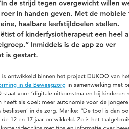
In de strijd tegen overgewicht willen w
et roer in handen geven. Met de mobiele 
eine, haalbare leefstijldoelen stellen.
iëtist of kinderfysiotherapeut een heel 
lgroep.” Inmiddels is de app zo ver
t is gestart.
it) is ontwikkeld binnen het project DUKOO van he
tvorming in de Beweegzorg
in samenwerking met pr
taat voor ‘digitale uitkomstmaten bij kinderen 
n heeft als doel: meer autonomie voor de jongere 
 beslissen’ in de zorg. Marike: “De tool is dan oo
de 12 en 17 jaar ontwikkeld. Zo is het taalgebrui
korte videoclips met tips en informatie over bew