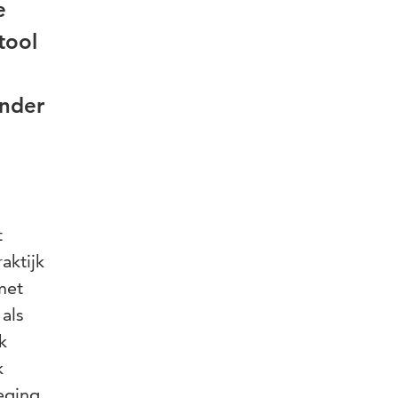
e
tool
ander
t
aktijk
met
als
k
k
eging,