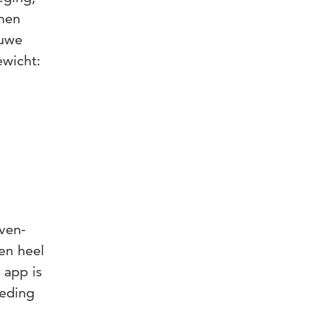
nnen
euwe
ewicht:
ven-
en heel
 app is
oeding