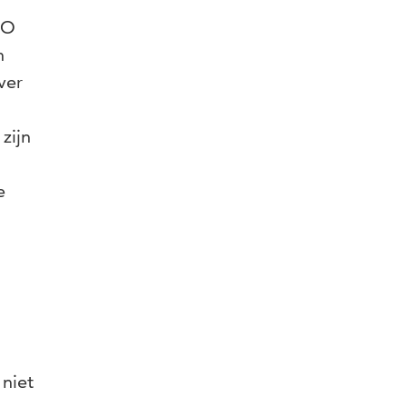
GO
n
ver
zijn
e
 niet