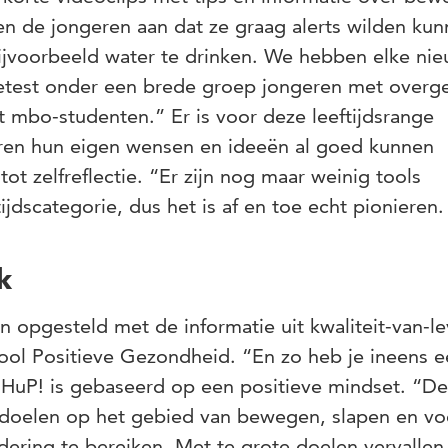
n de jongeren aan dat ze graag alerts wilden ku
bijvoorbeeld water te drinken. We hebben elke ni
getest onder een brede groep jongeren met overg
t mbo-studenten.” Er is voor deze leeftijdsrange
en hun eigen wensen en ideeën al goed kunnen
tot zelfreflectie. “Er zijn nog maar weinig tools
ijdscategorie, dus het is af en toe echt pionieren.
k
 opgesteld met de informatie uit kwaliteit-van-le
tool Positieve Gezondheid. “En zo heb je ineens e
 HuP! is gebaseerd op een positieve mindset. “De
e doelen op het gebied van bewegen, slapen en v
ering te bereiken. Met te grote doelen vervallen