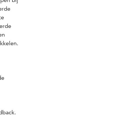
pen bij
erde
te
eerde
en
kkelen.
de
dback.