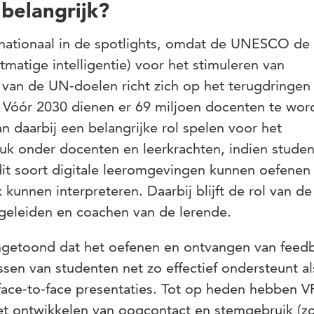
belangrijk?
rnationaal in de spotlights, omdat de UNESCO de
matige intelligentie) voor het stimuleren van
 van de UN-doelen richt zich op het terugdringen
. Vóór 2030 dienen er 69 miljoen docenten te wor
n daarbij een belangrijke rol spelen voor het
uk onder docenten en leerkrachten, indien stude
 dit soort digitale leeromgevingen kunnen oefenen
unnen interpreteren. Daarbij blijft de rol van de
egeleiden en coachen van de lerende.
ngetoond dat het oefenen en ontvangen van feedb
essen van studenten net zo effectief ondersteunt al
ace-to-face presentaties. Tot op heden hebben V
et ontwikkelen van oogcontact en stemgebruik (zo