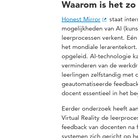
Waarom is het zo 
Honest Mirror
staat inte
mogelijkheden van AI (kunst
leerprocessen verkent. Eén
het mondiale lerarentekort
opgeleid. AI-technologie ka
verminderen van de werkdr
leerlingen zelfstandig met
geautomatiseerde feedback k
docent essentieel in het b
Eerder onderzoek heeft aa
Virtual Reality de leerproc
feedback van docenten na f
systemen zich gericht op h