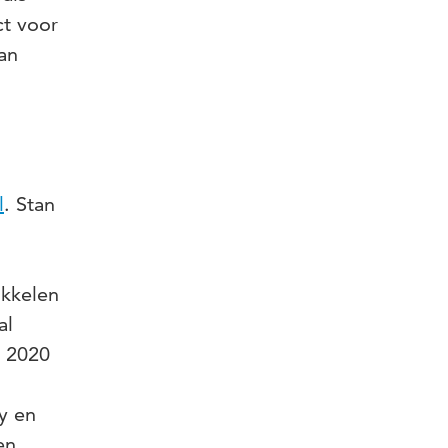
ct voor
an
l
. Stan
ikkelen
al
n 2020
y en
en.