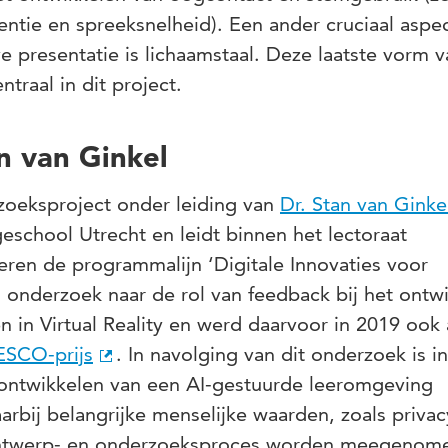
ntie en spreeksnelheid). Een ander cruciaal aspe
e presentatie is lichaamstaal. Deze laatste vorm v
ntraal in dit project.
n van Ginkel
zoeksproject onder leiding van
Dr. Stan van Ginke
eschool Utrecht en leidt binnen het lectoraat
eren de programmalijn ‘Digitale Innovaties voor
j onderzoek naar de rol van feedback bij het ontw
 in Virtual Reality en werd daarvoor in 2019 ook 
SCO-prijs
. In navolging van dit onderzoek is i
 ontwikkelen van een AI-gestuurde leeromgeving
rbij belangrijke menselijke waarden, zoals privac
 ontwerp- en onderzoeksproces worden meegenom