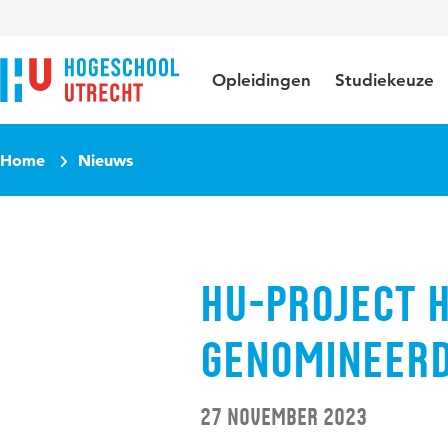
Direct naar de inhoud
Direct naar de hoofdnavigatie
Direct naar de zoekfunctie
Opleidingen
Studiekeuze
Home
Nieuws
HU-project 
genomineerd
27 november 2023