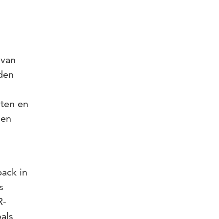
 van
den
nten en
 en
ack in
s
R-
als