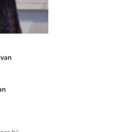
 van
an