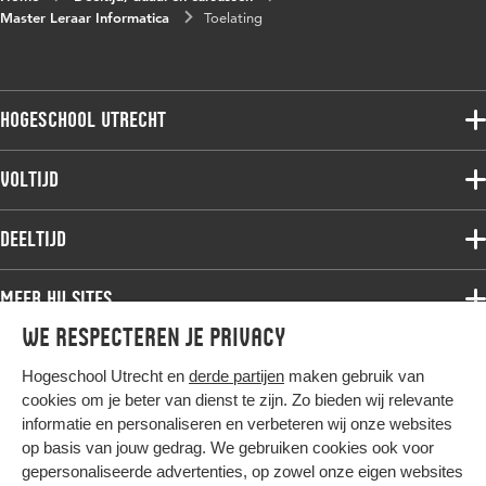
Master Leraar Informatica
Toelating
Hogeschool Utrecht
Voltijdopleidingen
Voltijd
Deeltijdopleidingen
Associate degree
Deeltijd
Onderzoek
Bachelor
Samenwerken
Associate degree
Meer HU sites
Master
Over de HU
Bachelor
We respecteren je privacy
Studiekeuze voltijd
HU International
Werken bij de HU
Post-bachelor
Hogeschool Utrecht en
derde partijen
maken gebruik van
Hier komt alles samen
HU Bibliotheek
Contact
Master
cookies om je beter van dienst te zijn. Zo bieden wij relevante
HU Ontwikkelt
informatie en personaliseren en verbeteren wij onze websites
Post-master
op basis van jouw gedrag. We gebruiken cookies ook voor
Duurzame HU
Studiekeuze deeltijd
gepersonaliseerde advertenties, op zowel onze eigen websites