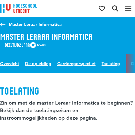
Direct naar de inhoud
Direct naar de hoofdnavigatie
Direct naar de zoekfunctie
Master Leraar Informatica
Master Leraar Informatica
Deeltijd
2 jaar
Overzicht
De opleiding
Carrièreperspectief
Toelating
O
Toelating
Zin om met de master Leraar Informatica te beginnen?
Bekijk dan de toelatingseisen en
instroommogelijkheden op deze pagina.