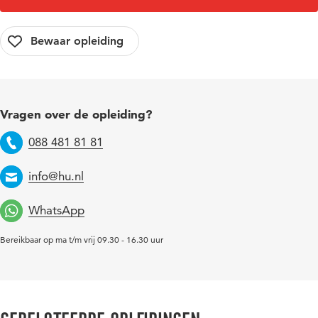
Vragen over de opleiding?
088 481 81 81
Telefoon
info@hu.nl
Email
WhatsApp
Bereikbaar op ma t/m vrij 09.30 - 16.30 uur