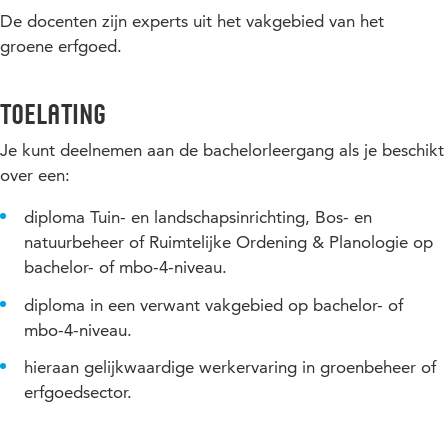
De docenten zijn experts uit het vakgebied
van het
Je kunt cultuurhistorische waarden als uitgangspunt én als
groene
erfgoed.
inspiratiebron inbrengen in ruimtelijke plannen.
Je kunt daarin de beheersaspecten van groen erfgoed
betrekken.
Toelating
Je bent op de hoogte van relevante beleidskaders, wet- en
Je kunt deelnemen aan de bachelorleergang als je beschikt
regelgeving en financiële mogelijkheden.
over een:
diploma Tuin- en landschapsinrichting, Bos- en
natuurbeheer of Ruimtelijke Ordening & Planologie op
bachelor- of mbo-4-niveau.
diploma in een verwant vakgebied op bachelor- of
mbo-4-niveau.
hieraan gelijkwaardige werkervaring in groenbeheer of
erfgoedsector.