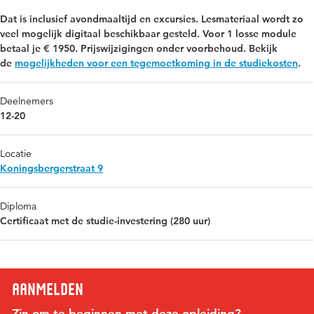
Dat is inclusief avondmaaltijd en excursies. Lesmateriaal wordt zo
veel mogelijk digitaal beschikbaar gesteld. Voor 1 losse module
betaal je € 1950. Prijswijzigingen onder voorbehoud. Bekijk
de
mogelijkheden voor een tegemoetkoming in de studiekosten
.
Deelnemers
12-20
Locatie
Koningsbergerstraat 9
Diploma
Certificaat met de studie-investering (280 uur)
Aanmelden
Zin om te beginnen met deze opleiding?