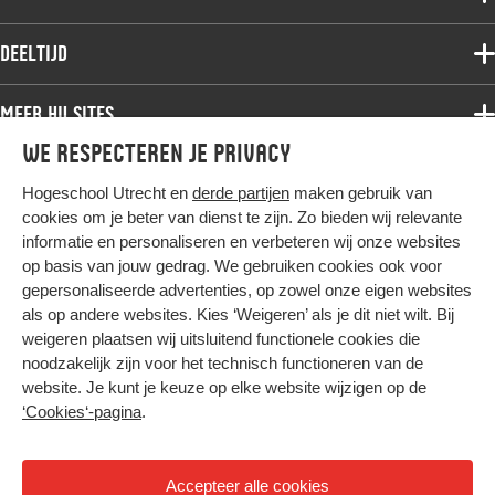
Deeltijdopleidingen
Associate degree
Deeltijd
Onderzoek
Bachelor
Samenwerken
Associate degree
Meer HU sites
Master
Over de HU
Bachelor
We respecteren je privacy
Studiekeuze voltijd
HU International
Werken bij de HU
Post-bachelor
Hogeschool Utrecht en
derde partijen
maken gebruik van
Hier komt alles samen
HU Bibliotheek
Contact
Master
cookies om je beter van dienst te zijn. Zo bieden wij relevante
HU Ontwikkelt
informatie en personaliseren en verbeteren wij onze websites
Post-master
op basis van jouw gedrag. We gebruiken cookies ook voor
Duurzame HU
Studiekeuze deeltijd
gepersonaliseerde advertenties, op zowel onze eigen websites
Intranet
als op andere websites. Kies ‘Weigeren’ als je dit niet wilt. Bij
Colofon
weigeren plaatsen wij uitsluitend functionele cookies die
Trajectum
noodzakelijk zijn voor het technisch functioneren van de
Privacy
website. Je kunt je keuze op elke website wijzigen op de
Cookies
‘Cookies‘-pagina
.
Inkoop
Nieuwsbrief
Accepteer alle cookies