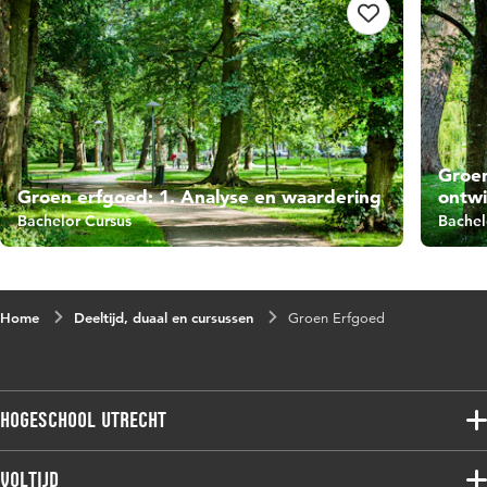
Groen
Groen erfgoed: 1. Analyse en waardering
ontwi
Bachelor Cursus
Bachel
Home
Deeltijd, duaal en cursussen
Groen Erfgoed
Hogeschool Utrecht
Voltijdopleidingen
Voltijd