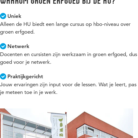
Waarom Groen erfgoed bij de HU?
groene opleiding zoals tuin- en landschapsarchitecten,
groenbeheerders, rentmeesters, ecologen of vanuit een
andere achtergrond. Denk aan ruimtelijke ordening,
Uniek
planologie, kunst- of architectuurhistorie, juridisch of
Alleen de HU biedt een lange cursus op hbo-niveau over
beleidsmatig, techniek of waterbeheer.
groen erfgoed.
Netwerk
Docenten en cursisten zijn werkzaam in groen erfgoed, dus
goed voor je netwerk.
Praktijkgericht
Jouw ervaringen zijn input voor de lessen. Wat je leert, pas
je meteen toe in je werk.