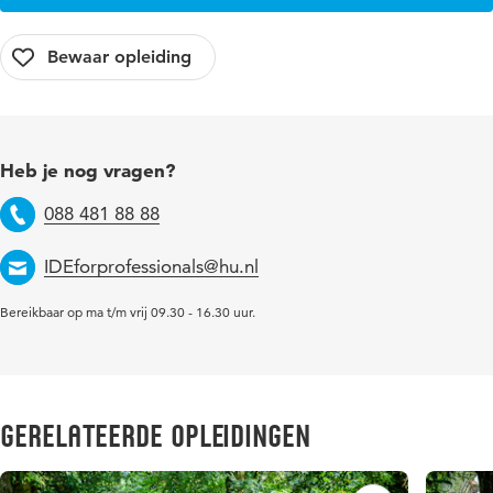
Heb je nog vragen?
088 481 88 88
Telefoon
IDEforprofessionals@hu.nl
Email
Bereikbaar op ma t/m vrij 09.30 - 16.30 uur.
Gerelateerde opleidingen