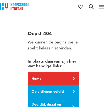
Direct naar de inhoud
Direct naar de hoofdnavigatie
Direct naar de zoekfunctie
Oeps! 404
We kunnen de pagina die je
zoekt helaas niet vinden.
In plaats daarvan zijn hier
wat handige links:
Home
Opleidingen voltijd
Deeltijd, duaal en