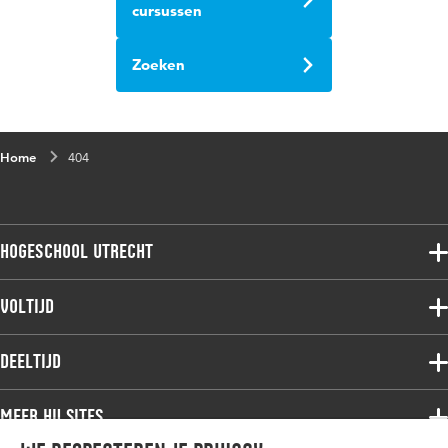
cursussen
Zoeken
Home
404
Hogeschool Utrecht
Voltijdopleidingen
Voltijd
Deeltijdopleidingen
Associate degree
Deeltijd
Onderzoek
Bachelor
Samenwerken
Associate degree
Meer HU sites
Master
Over de HU
Bachelor