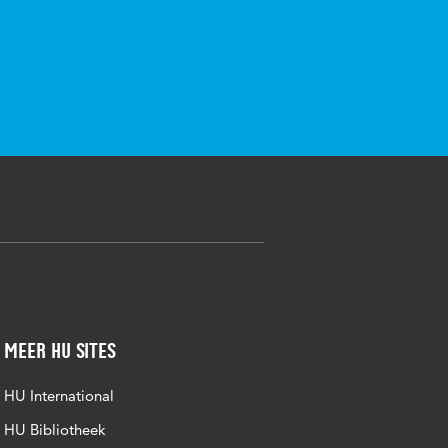
Meer HU sites
HU International
HU Bibliotheek