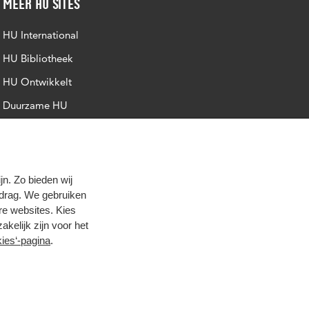
Meer HU sites
HU International
HU Bibliotheek
HU Ontwikkelt
Duurzame HU
Intranet
Trajectum
n. Zo bieden wij
edrag. We gebruiken
re websites. Kies
zakelijk zijn voor het
ies‘-pagina
.
oog contrast
© 2026 Hogeschool Utrecht