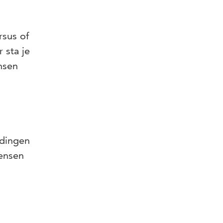
rsus of
 sta je
nsen
idingen
wensen