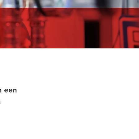
n een
n