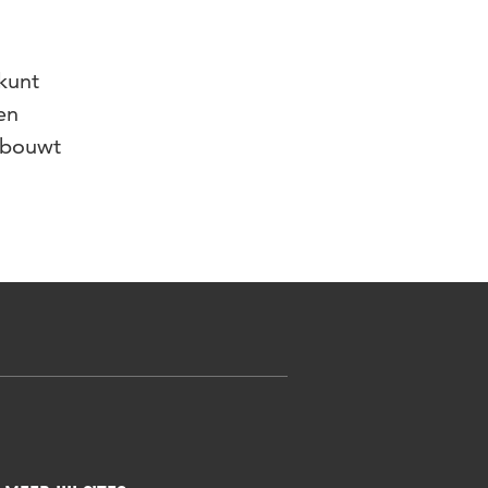
kunt
en
r bouwt