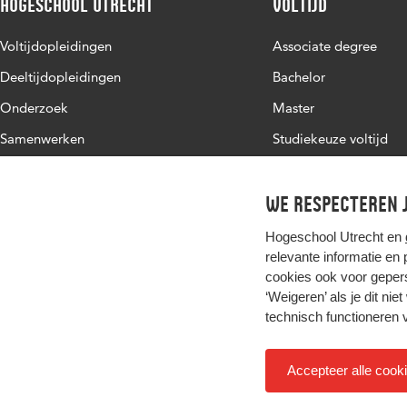
Hogeschool Utrecht
Voltijd
Voltijdopleidingen
Associate degree
Deeltijdopleidingen
Bachelor
Onderzoek
Master
Samenwerken
Studiekeuze voltijd
Over de HU
Werken bij de HU
We respecteren j
Contact
Hogeschool Utrecht en
relevante informatie en
cookies ook voor gepers
‘Weigeren’ als je dit nie
technisch functioneren 
Accepteer alle cook