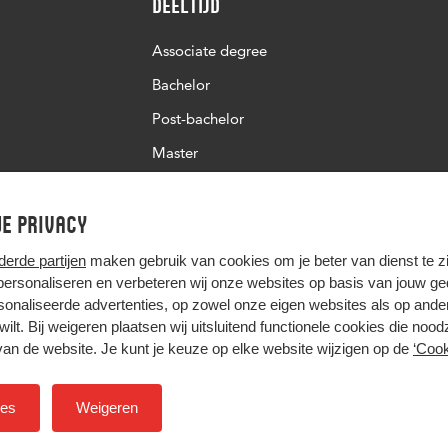
Deeltijd
Associate degree
Bachelor
Post-bachelor
Master
Post-master
Studiekeuze deeltijd
e privacy
derde partijen
maken gebruik van cookies om je beter van dienst te zij
 personaliseren en verbeteren wij onze websites op basis van jouw g
onaliseerde advertenties, op zowel onze eigen websites als op ande
t wilt. Bij weigeren plaatsen wij uitsluitend functionele cookies die nood
van de website. Je kunt je keuze op elke website wijzigen op de
‘Cook
Hier komt alles samen
ies
Weigeren
Colofon
Privacy
Cookies
Inkoop
Nieuwsbrief
H